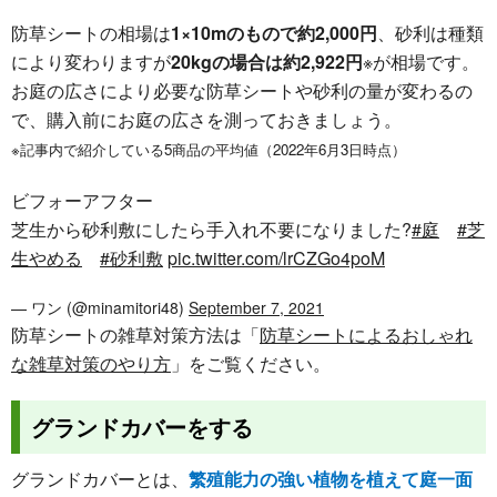
防草シートの相場は
1×10mのもので約2,000円
、砂利は種類
により変わりますが
20kgの場合は約2,922円
※が相場です。
お庭の広さにより必要な防草シートや砂利の量が変わるの
で、購入前にお庭の広さを測っておきましょう。
※記事内で紹介している5商品の平均値（2022年6月3日時点）
ビフォーアフター
芝生から砂利敷にしたら手入れ不要になりました?
#庭
#芝
生やめる
#砂利敷
pic.twitter.com/lrCZGo4poM
— ワン (@minamitori48)
September 7, 2021
防草シートの雑草対策方法は「
防草シートによるおしゃれ
な雑草対策のやり方
」をご覧ください。
グランドカバーをする
グランドカバーとは、
繁殖能力の強い植物を植えて庭一面