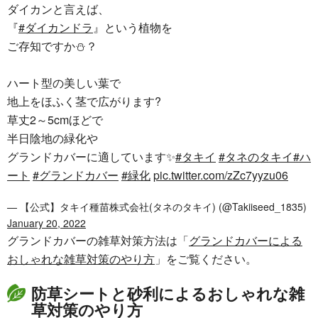
ダイカンと言えば、
『
#ダイカンドラ
』という植物を
ご存知ですか⛄️？
ハート型の美しい葉で
地上をほふく茎で広がります?
草丈2～5cmほどで
半日陰地の緑化や
グランドカバーに適しています✨
#タキイ
#タネのタキイ
#ハ
ート
#グランドカバー
#緑化
pic.twitter.com/zZc7yyzu06
— 【公式】タキイ種苗株式会社(タネのタキイ) (@Takiiseed_1835)
January 20, 2022
グランドカバーの雑草対策方法は「
グランドカバーによる
おしゃれな雑草対策のやり方
」をご覧ください。
防草シートと砂利によるおしゃれな雑
草対策のやり方