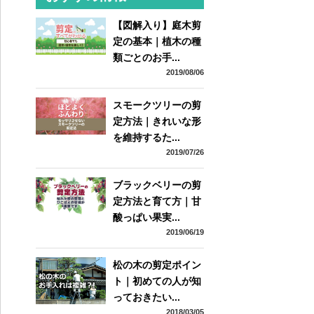
【図解入り】庭木剪
定の基本｜植木の種
類ごとのお手...
2019/08/06
スモークツリーの剪
定方法｜きれいな形
を維持するた...
2019/07/26
ブラックベリーの剪
定方法と育て方｜甘
酸っぱい果実...
2019/06/19
松の木の剪定ポイン
ト｜初めての人が知
っておきたい...
2018/03/05