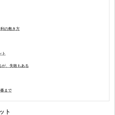
砂利の敷き方
ント
るが、失敗もある
0番まで
ット