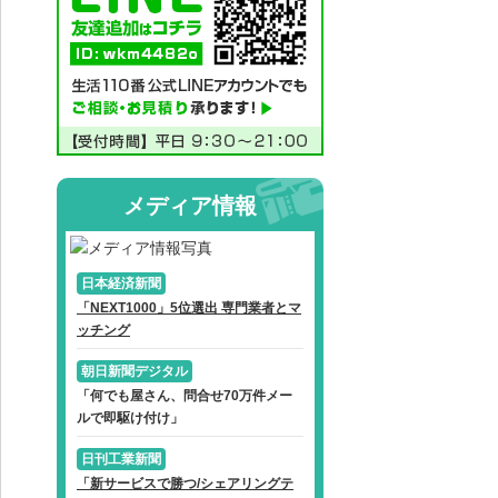
メディア情報
日本経済新聞
「NEXT1000」5位選出 専門業者とマ
ッチング
朝日新聞デジタル
「何でも屋さん、問合せ70万件メー
ルで即駆け付け」
日刊工業新聞
「新サービスで勝つ/シェアリングテ