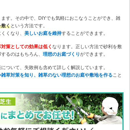
ます。その中で、DIYでも気軽におこなうことができ、雑
を敷く
という方法です。
にくくなり、
美しいお庭を維持
することができます。
草対策としての効果は低く
なります。正しい方法で砂利を敷
揮するのはもちろん、
理想のお庭づくり
ができます。
策について、失敗例も含めて詳しく解説しています。
い雑草対策を知り、雑草のない理想のお庭や敷地を作る
こと