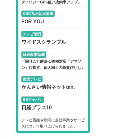
クノロジーGPS使い成約率アップ」
KBC九州朝日放送
FOR YOU
テレビ朝日
ワイドスクランブル
日経産業新聞
「困りごと解決-140種対応「アマゾ
ン」目指す、個人同士の基盤作りも」
読売テレビ
かんさい情報ネットten.
BSジャパン
日経プラス10
テレビ番組や新聞に当社事業やサービ
スについて取り上げられました。