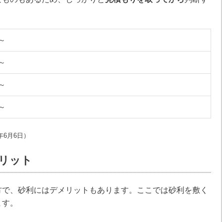
円～
円～
円～
円～
年6月6日）
リット
方で、砂利にはデメリットもあります。ここでは砂利を敷く
ます。