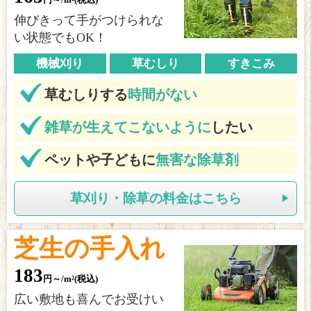
伸びきって手がつけられな
い状態でもOK！
機械刈り
草むしり
すきこみ
草むしりする
時間がない
雑草が生えてこないように
したい
ペットや子どもに
無害な除草剤
草刈り・除草の料金はこちら
芝生の手入れ
183
円～/m²(税込)
広い敷地も喜んでお受けい