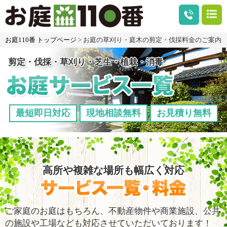
お庭110番 トップページ
> お庭の草刈り・庭木の剪定・伐採料金のご案内
剪定・伐採・草刈り・芝生・植栽・消毒
最短即日対応
現地相談無料
お見積り無料
高所や複雑な場所も幅広く対応
ご家庭のお庭はもちろん、不動産物件や商業施設、公共
の施設や工場なども対応させていただいております！