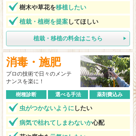
樹木や草花を
移植したい
植栽・植樹を提案
してほしい
植栽・移植の料金はこちら
消毒・施肥
プロの技術で日々のメンテ
ナンスを楽に！
樹種診断
選べる手法
薬剤費込み
虫がつかないように
したい
病気で枯れてしまわないか
心配