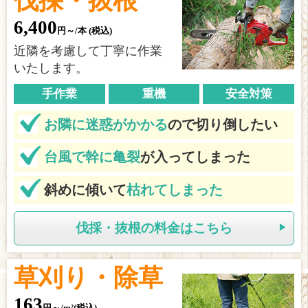
伐採・抜根
6,400
円～/本 (税込)
近隣を考慮して丁寧に作業
いたします。
手作業
重機
安全対策
お隣に迷惑がかかる
ので切り倒したい
台風で幹に亀裂
が入ってしまった
斜めに傾いて
枯れてしまった
伐採・抜根の料金はこちら
草刈り・除草
163
円～/m²(税込)