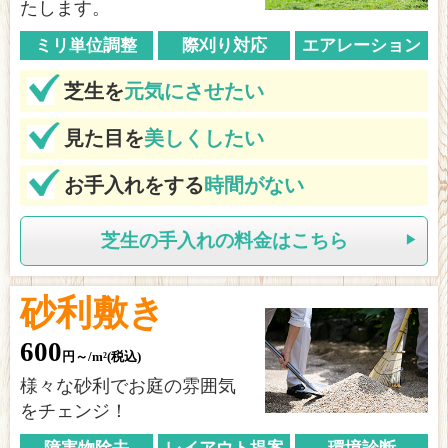
たします。
ミリ単位調整
際刈り対応
エアレーション
芝生を
元気にさせたい
見た目を
美しくしたい
お手入れをする
時間がない
芝生の手入れの料金はこちら
砂利敷き
600
円～/m²(税込)
様々な砂利でお庭の雰囲気
をチェンジ！