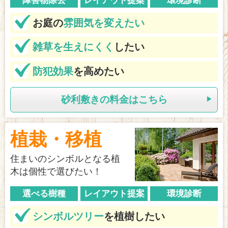
障害物除去
レイアウト提案
環境診断
お庭の
雰囲気を変えたい
雑草を生えにくく
したい
防犯効果
を高めたい
砂利敷きの料金はこちら
植栽・移植
住まいのシンボルとなる植
木は個性で選びたい！
選べる樹種
レイアウト提案
環境診断
シンボルツリー
を植樹したい