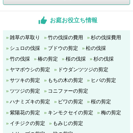
お庭お役立ち情報
雑草の草取り
竹の伐採の費用
杉の伐採費用
シュロの伐採
ブドウの剪定
松の伐採
竹の伐採
椿の剪定
桜の伐採
杉の伐採
ヤマボウシの剪定
ドウダンツツジの剪定
サツキの剪定
もちの木の剪定
ヒバの剪定
ツツジの剪定
コニファーの剪定
ハナミズキの剪定
ビワの剪定
桜の剪定
紫陽花の剪定
キンモクセイの剪定
梅の剪定
イチジクの剪定
もみじの剪定