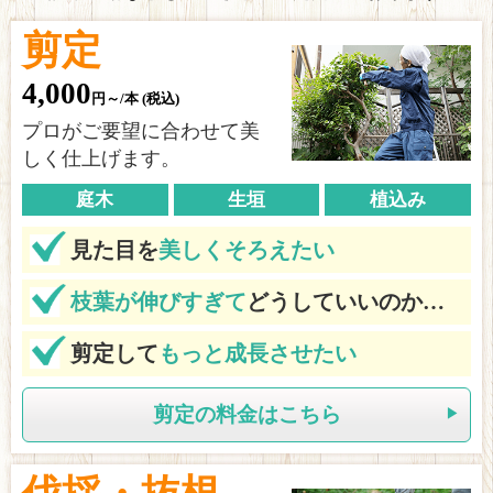
剪定
4,000
円～/本 (税込)
プロがご要望に合わせて美
しく仕上げます。
庭木
生垣
植込み
見た目を
美しくそろえたい
枝葉が伸びすぎて
どうしていいのか…
剪定して
もっと成長させたい
剪定の料金はこちら