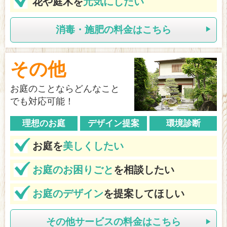
花や庭木を
元気にしたい
消毒・施肥の料金はこちら
その他
お庭のことならどんなこと
でも対応可能！
理想のお庭
デザイン提案
環境診断
お庭を
美しくしたい
お庭のお困りごと
を相談したい
お庭のデザイン
を提案してほしい
その他サービスの料金はこちら