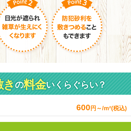
敷き
料金
の
いくらぐらい？
600
円～/m²(税込)