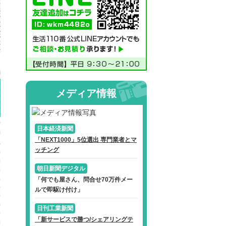
。
メディア情報
日本経済新聞
「NEXT1000」5位選出 専門業者とマ
ッチング
朝日新聞デジタル
「何でも屋さん、問合せ70万件メー
ルで即駆け付け」
日刊工業新聞
「新サービスで勝つ/シェアリングテ