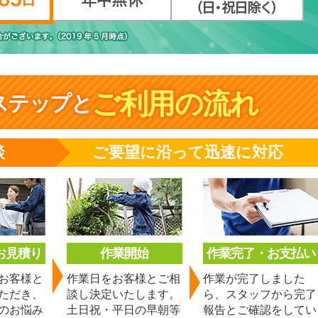
ご利用の流れ
ステップと
談
ご要望に沿って迅速に対応
お見積り
作業開始
作業完了・お支払い
お客様と
作業日をお客様とご相
作業が完了しました
ただき、
談し決定いたします。
ら、スタッフから完了
のお悩み
土日祝・平日の早朝等
報告とご確認をしてい