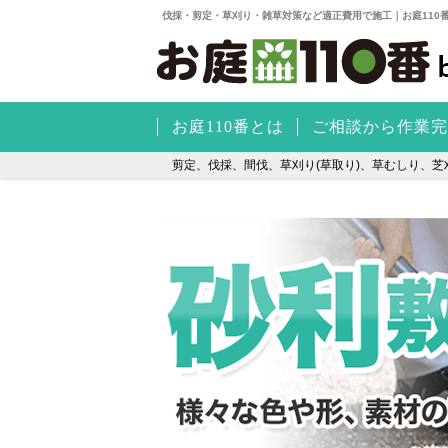
伐採・剪定・草刈り・雑草対策など適正費用で施工｜お庭110
お庭110番とは
ご相談から作業完
剪定、伐採、間伐、草刈り(草取り)、草むしり、芝刈