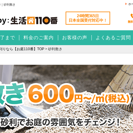
ホ
番｜砂利敷き
24時間365日
日本全国
受付対応中！
了まで
料金のご案内
お客様の声
よくあるご質問
りなら【お庭110番】TOP
>
砂利敷き