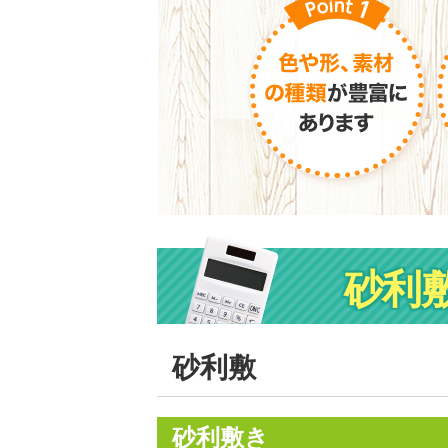
砂利
砂利敷
砂利敷き