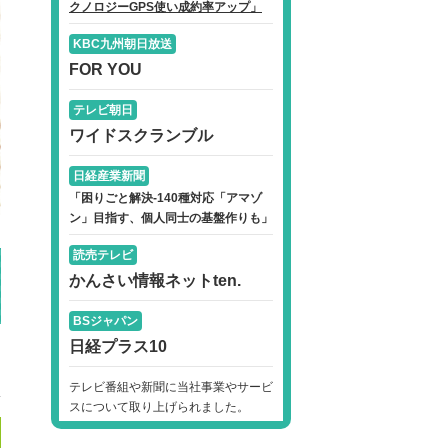
クノロジーGPS使い成約率アップ」
KBC九州朝日放送
FOR YOU
テレビ朝日
ワイドスクランブル
日経産業新聞
「困りごと解決-140種対応「アマゾ
ン」目指す、個人同士の基盤作りも」
読売テレビ
かんさい情報ネットten.
BSジャパン
日経プラス10
テレビ番組や新聞に当社事業やサービ
スについて取り上げられました。