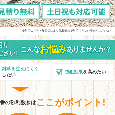
※対応エリア・加盟店により記載価格で対応できない場合がございます
困り
お悩み
こんな
ありませんか？
ださい!
雑草を生えにくく
防犯効果
を高めたい
したい
ここがポイント!
0番の砂利敷きは