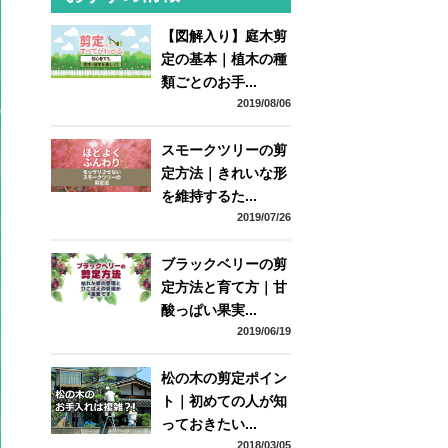
【図解入り】庭木剪
定の基本｜植木の種
類ごとのお手...
2019/08/06
スモークツリーの剪
定方法｜きれいな形
を維持するた...
2019/07/26
ブラックベリーの剪
定方法と育て方｜甘
酸っぱい果実...
2019/06/19
松の木の剪定ポイン
ト｜初めての人が知
っておきたい...
2018/03/05