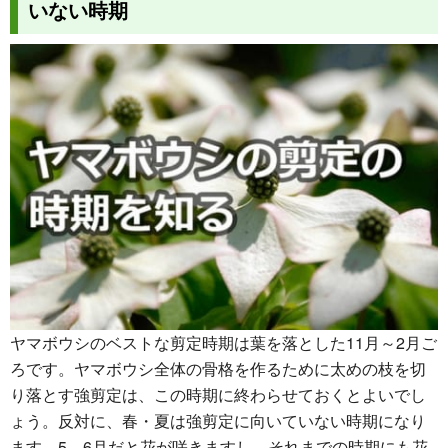
いない時期
ヤマボウシのベストな剪定時期は葉を落とした11月～2月ご
ろです。ヤマボウシ全体の骨格を作るために太めの枝を切
り落とす強剪定は、この時期に終わらせておくとよいでし
ょう。反対に、春・夏は強剪定に向いていない時期になり
ます。5，6月だと花が咲きますし、それまでの時期にも花