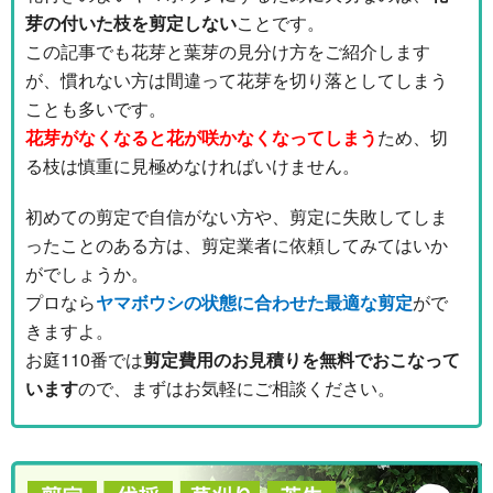
芽の付いた枝を剪定しない
ことです。
この記事でも花芽と葉芽の見分け方をご紹介します
が、慣れない方は間違って花芽を切り落としてしまう
ことも多いです。
花芽がなくなると花が咲かなくなってしまう
ため、切
る枝は慎重に見極めなければいけません。
初めての剪定で自信がない方や、剪定に失敗してしま
ったことのある方は、剪定業者に依頼してみてはいか
がでしょうか。
プロなら
ヤマボウシの状態に合わせた最適な剪定
がで
きますよ。
お庭110番では
剪定費用のお見積りを無料でおこなって
います
ので、まずはお気軽にご相談ください。