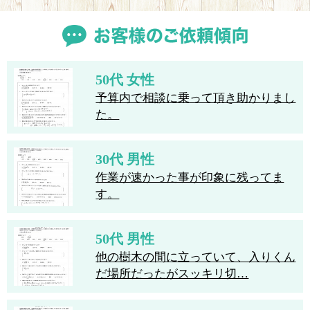
50代 女性
予算内で相談に乗って頂き助かりまし
た。
30代 男性
作業が速かった事が印象に残ってま
す。
50代 男性
他の樹木の間に立っていて、入りくん
だ場所だったがスッキリ切…