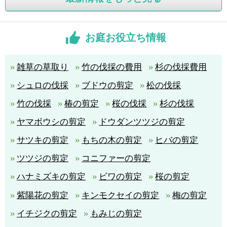
お庭お役立ち情報
雑草の草取り
竹の伐採の費用
杉の伐採費用
シュロの伐採
ブドウの剪定
松の伐採
竹の伐採
椿の剪定
桜の伐採
杉の伐採
ヤマボウシの剪定
ドウダンツツジの剪定
サツキの剪定
もちの木の剪定
ヒバの剪定
ツツジの剪定
コニファーの剪定
ハナミズキの剪定
ビワの剪定
桜の剪定
紫陽花の剪定
キンモクセイの剪定
梅の剪定
イチジクの剪定
もみじの剪定