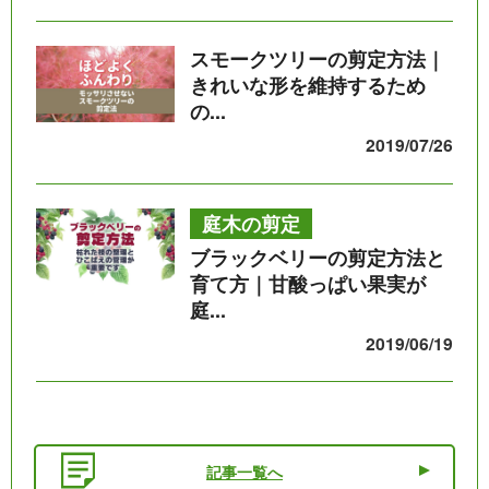
スモークツリーの剪定方法｜
きれいな形を維持するため
の...
2019/07/26
庭木の剪定
ブラックベリーの剪定方法と
育て方｜甘酸っぱい果実が
庭...
2019/06/19
記事一覧へ