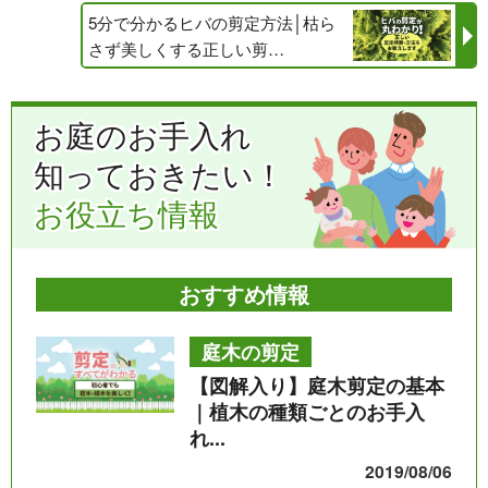
5分で分かるヒバの剪定方法│枯ら
さず美しくする正しい剪…
お庭のお手入れ
知っておきたい！
お役立ち情報
おすすめ情報
庭木の剪定
【図解入り】庭木剪定の基本
｜植木の種類ごとのお手入
れ...
2019/08/06