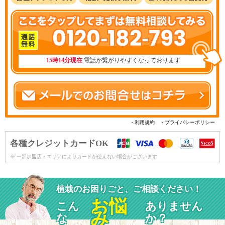
0120-182-793
15時14分現在
電話が繋がりやすくなっております
・利用規約
・プライバシーポリシー
各種クレジットカードOK
※ 一部加盟店・エリアによりカードが使えない場合がございます
植栽のお困りごと、ご相談ください！
お悩
こん
ありません
み
な
か？