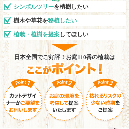
シンボルツリー
を植樹したい
樹木や草花を
移植したい
植栽・植樹を提案
してほしい
日本全国でご好評！お庭110番の植栽は