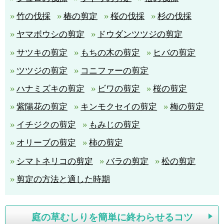
竹の伐採
椿の剪定
桜の伐採
杉の伐採
ヤマボウシの剪定
ドウダンツツジの剪定
サツキの剪定
もちの木の剪定
ヒバの剪定
ツツジの剪定
コニファーの剪定
ハナミズキの剪定
ビワの剪定
桜の剪定
紫陽花の剪定
キンモクセイの剪定
梅の剪定
イチジクの剪定
もみじの剪定
オリーブの剪定
柿の剪定
シマトネリコの剪定
バラの剪定
松の剪定
剪定の方法と適した時期
庭の草むしりを簡単に終わらせるコツ