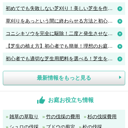
初めてでも失敗しない芝刈り！美しい芝生を作るためのコツと人気の芝刈り機4選
草刈りをあっという間に終わらせる方法と初心者におすすめの草刈機3選
コニシキソウを完全に駆除！二度と発生させないポイントは「アリ駆除」
【芝生の植え方】初心者でも簡単！理想のお庭を作る植え方のポイント解説
初心者でも適切な芝生用肥料を選べる！芝生を元気に育てる肥料の知識
最新情報をもっと見る
お庭お役立ち情報
雑草の草取り
竹の伐採の費用
杉の伐採費用
シュロの伐採
ブドウの剪定
松の伐採