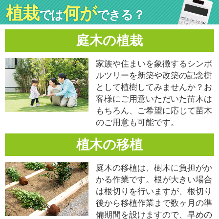
植栽
何が
では
できる？
庭木の植栽
家族や住まいを象徴するシンボ
ルツリーを新築や改築の記念樹
として植樹してみませんか？お
客様にご用意いただいた苗木は
もちろん、ご希望に応じて苗木
のご用意も可能です。
植木の移植
庭木の移植は、樹木に負担がか
かる作業です。根が大きい場合
は根切りを行いますが、根切り
後から移植作業まで数ヶ月の準
備期間を設けますので、早めの