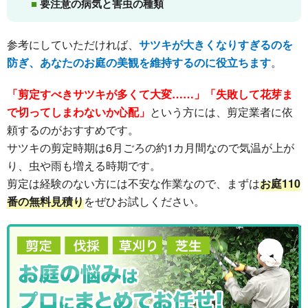
要注意の病気と害虫の種類
参考にしていただければ、
サツキが大きくなりすぎるのを
防ぎ、あなたのお庭の美観を維持するのに役立ちます
。
「剪定すべきサツキが多くて大変……」「失敗して花芽ま
で切ってしまわないか心配」
という方には、剪定業者に依
頼するのがおすすめです。
サツキの剪定時期は6月ごろの約1カ月間なので気温が上が
り、虫や雨も増える時期です。
剪定は経験のない方には不安な作業なので、まずは
お庭110
番の無料見積り
をぜひお試しください。