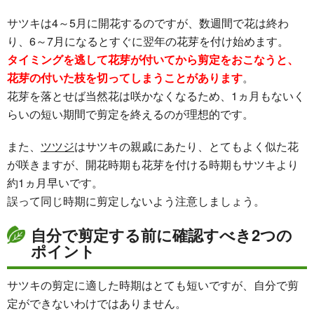
サツキは4～5月に開花するのですが、数週間で花は終わ
り、6～7月になるとすぐに翌年の花芽を付け始めます。
タイミングを逃して花芽が付いてから剪定をおこなうと、
花芽の付いた枝を切ってしまうことがあります
。
花芽を落とせば当然花は咲かなくなるため、1ヵ月もないく
らいの短い期間で剪定を終えるのが理想的です。
また、
ツツジ
はサツキの親戚にあたり、とてもよく似た花
が咲きますが、開花時期も花芽を付ける時期もサツキより
約1ヵ月早いです。
誤って同じ時期に剪定しないよう注意しましょう。
自分で剪定する前に確認すべき2つの
ポイント
サツキの剪定に適した時期はとても短いですが、自分で剪
定ができないわけではありません。