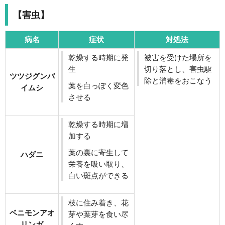
【害虫】
病名
症状
対処法
乾燥する時期に発
被害を受けた場所を
生
切り落とし、害虫駆
ツツジグンバ
除と消毒をおこなう
葉を白っぽく変色
イムシ
させる
乾燥する時期に増
加する
葉の裏に寄生して
ハダニ
栄養を吸い取り、
白い斑点ができる
枝に住み着き、花
ベニモンアオ
芽や葉芽を食い尽
リンガ