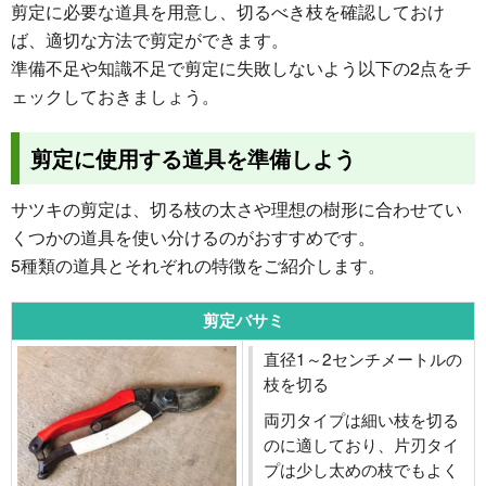
剪定に必要な道具を用意し、切るべき枝を確認しておけ
ば、適切な方法で剪定ができます。
準備不足や知識不足で剪定に失敗しないよう以下の2点をチ
ェックしておきましょう。
剪定に使用する道具を準備しよう
サツキの剪定は、切る枝の太さや理想の樹形に合わせてい
くつかの道具を使い分けるのがおすすめです。
5種類の道具とそれぞれの特徴をご紹介します。
剪定バサミ
直径1～2センチメートルの
枝を切る
両刃タイプは細い枝を切る
のに適しており、片刃タイ
プは少し太めの枝でもよく