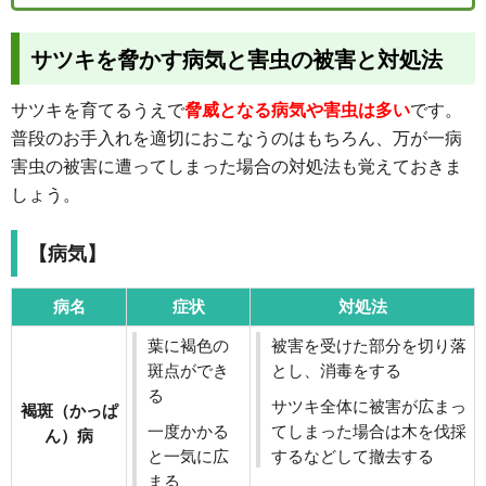
サツキを脅かす病気と害虫の被害と対処法
サツキを育てるうえで
脅威となる病気や害虫は多い
です。
普段のお手入れを適切におこなうのはもちろん、万が一病
害虫の被害に遭ってしまった場合の対処法も覚えておきま
しょう。
【病気】
病名
症状
対処法
葉に褐色の
被害を受けた部分を切り落
斑点ができ
とし、消毒をする
る
サツキ全体に被害が広まっ
褐斑（かっぱ
一度かかる
てしまった場合は木を伐採
ん）病
と一気に広
するなどして撤去する
まる