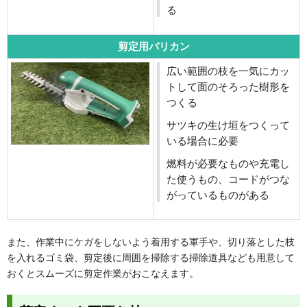
る
剪定用バリカン
広い範囲の枝を一気にカッ
トして面のそろった樹形を
つくる
サツキの生け垣をつくって
いる場合に必要
燃料が必要なものや充電し
た使うもの、コードがつな
がっているものがある
また、作業中にケガをしないよう着用する軍手や、切り落とした枝
を入れるゴミ袋、剪定後に周囲を掃除する掃除道具なども用意して
おくとスムーズに剪定作業がおこなえます。