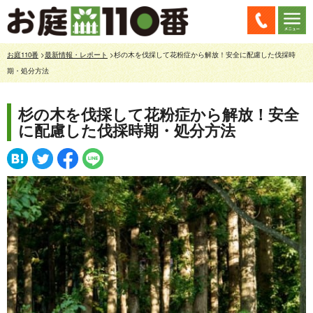
お庭110番
>
最新情報・レポート
>杉の木を伐採して花粉症から解放！安全に配慮した伐採時
期・処分方法
杉の木を伐採して花粉症から解放！安全
に配慮した伐採時期・処分方法