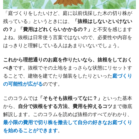
「庭づくりをしたいけど、庭に以前伐採した木の切り株が
残っている」というときには、
「抜根はしないといけない
の？」「費用はどれくらいかかるの？」
と不安を感じます
よね。抜根は日常使う言葉ではないので、必要性や内容を
はっきりと理解している人はあまりいないでしょう。
これから理想通りのお庭を作りたいなら、抜根をしておく
べき
です。抜根でその土地をまっさらな状態にリセットす
ることで、建物を建てたり舗装をしたりといった
庭づくり
の可能性が広がる
のです。
このコラムでは
「そもそも抜根ってなに？」
といった基本
から、
自分で抜根をする方法、費用を抑えるコツ
まで徹底
解説します。このコラムを読めば抜根のすべてがわかり、
最小限の費用で切り株を撤去して自分の好きなお庭づくり
を始めることができます
。