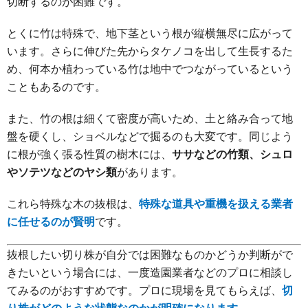
切断するのが困難です。
とくに竹は特殊で、地下茎という根が縦横無尽に広がって
います。さらに伸びた先からタケノコを出して生長するた
め、何本か植わっている竹は地中でつながっているという
こともあるのです。
また、竹の根は細くて密度が高いため、土と絡み合って地
盤を硬くし、ショベルなどで掘るのも大変です。同じよう
に根が強く張る性質の樹木には、
ササなどの竹類、シュロ
やソテツなどのヤシ類
があります。
これら特殊な木の抜根は、
特殊な道具や重機を扱える業者
に任せるのが賢明
です。
抜根したい切り株が自分では困難なものかどうか判断がで
きたいという場合には、一度造園業者などのプロに相談し
てみるのがおすすめです。プロに現場を見てもらえば、
切
り株がどのような状態なのかが明確になります
。