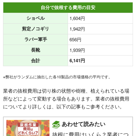
自分で抜根する費用の目安
ショベル
1,604円
剪定ノコギリ
1,942円
ラバー軍手
656円
長靴
1,939円
合計
6,141円
※弊社がランダムに抽出した各10製品の市場価格の平均です。
業者の抜根費用は切り株の状態や樹種、植えられている場
所などによって変動する場合もあります。業者の抜根費用
についてより詳しくは、以下の記事もご参考ください。
あわせて読みたい
抜根に費用はいくら？業者につ