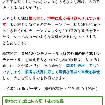
人力では持ち上げられないような大きな切り株は、人力で
抜根するのは大変です。
大きな切り株は
根も太く、地中に広く張り巡らされていま
す
。太い根を切断するのにチェーンソー、切り株を地面か
ら引き抜くのにチェーンブロックなどの特殊な道具を使っ
たり、ショベルカーのような重機が必要になったりするこ
ともあります。
基本的に、
直径10センチメートル（幹の外周の長さ30セン
チメートル）
を超える大きさの切り株の抜根は、人力では
難しいことが多いです。その場合は、
業者に抜根してもら
いましょう。業者は状況に応じて適切な道具や重機を駆使
して、大きな切り株でも抜根できます。
【参考】
smileガーデン
（最終閲覧日：2021年10月28日）
建物のそばにある切り株の抜根