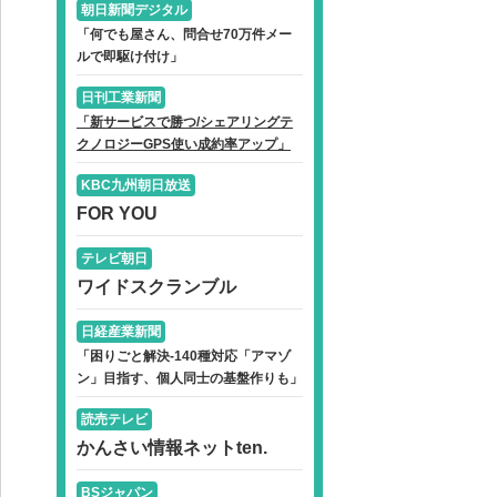
朝日新聞デジタル
「何でも屋さん、問合せ70万件メー
ルで即駆け付け」
日刊工業新聞
「新サービスで勝つ/シェアリングテ
クノロジーGPS使い成約率アップ」
KBC九州朝日放送
FOR YOU
テレビ朝日
ワイドスクランブル
日経産業新聞
「困りごと解決-140種対応「アマゾ
ン」目指す、個人同士の基盤作りも」
読売テレビ
かんさい情報ネットten.
BSジャパン