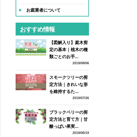
お庭業者について
おすすめ情報
【図解入り】庭木剪
定の基本｜植木の種
類ごとのお手...
2019/08/06
スモークツリーの剪
定方法｜きれいな形
を維持するた...
2019/07/26
ブラックベリーの剪
定方法と育て方｜甘
酸っぱい果実...
2019/06/19