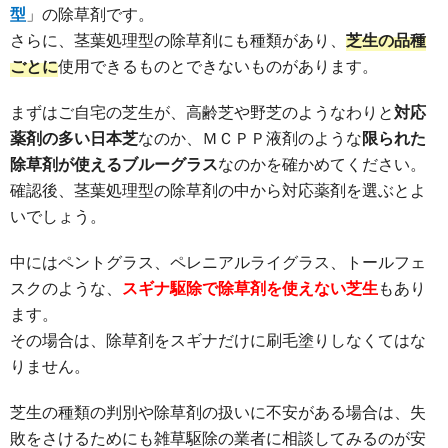
型
」の除草剤です。
さらに、茎葉処理型の除草剤にも種類があり、
芝生の品種
ごとに
使用できるものとできないものがあります。
まずはご自宅の芝生が、高齢芝や野芝のようなわりと
対応
薬剤の多い日本芝
なのか、ＭＣＰＰ液剤のような
限られた
除草剤が使えるブルーグラス
なのかを確かめてください。
確認後、茎葉処理型の除草剤の中から対応薬剤を選ぶとよ
いでしょう。
中にはペントグラス、ペレニアルライグラス、トールフェ
スクのような、
スギナ駆除で除草剤を使えない芝生
もあり
ます。
その場合は、除草剤をスギナだけに刷毛塗りしなくてはな
りません。
芝生の種類の判別や除草剤の扱いに不安がある場合は、失
敗をさけるためにも雑草駆除の業者に相談してみるのが安