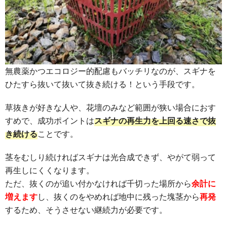
無農薬かつエコロジー的配慮もバッチリなのが、スギナを
ひたすら抜いて抜いて抜き続ける！という手段です。
草抜きが好きな人や、花壇のみなど範囲が狭い場合におす
すめで、成功ポイントは
スギナの再生力を上回る速さで抜
き続ける
ことです。
茎をむしり続ければスギナは光合成できず、やがて弱って
再生しにくくなります。
ただ、抜くのが追い付かなければ千切った場所から
余計に
増えます
し、抜くのをやめれば地中に残った塊茎から
再発
するため、そうさせない継続力が必要です。