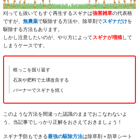
刈っても抜いてもすぐ再生するスギナは
強害雑草
の代表格
ですが、
無農薬
で駆除する方法や、除草剤で
スギナだけ
を
駆除する方法もあります。
しかし注意したいのが、やり方によって
スギナが増殖
して
しまうケースです。
根っこを掘り返す
石灰や肥料で土壌改良する
バーナーでスギナを焼く
このような方法を間違った認識のままでおこなわないよ
う、当記事でしっかり正解をおさえておきましょう！
スギナ予防もできる
最強の駆除方法
は除草剤＋防草シート