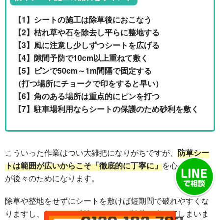
【1】シートの施工は除草後におこなう
【2】枯れ草や石を除去し平らに整地する
【3】風に注意し少しずつシートを広げる
【4】隙間予防で10cm以上重ねて敷く
【5】ピンで50cm～1m間隔で固定する
（打つ場所にチョークで印をすると早い）
【6】角のある場所は重点的にピンを打つ
【7】駐車場利用ならシートの保護のため砂利を敷く
こういった作業はつい大雑把になりがちですが、
防草シー
トは範囲が広いからこそ「徹底的に丁寧に」
を心がけた方
が後々のためになります。
除草や整地をせずにシートを敷けば短期間で破れやすくな
りますし、くぼみに砂埃がたまれば雑草が生えてしまいま