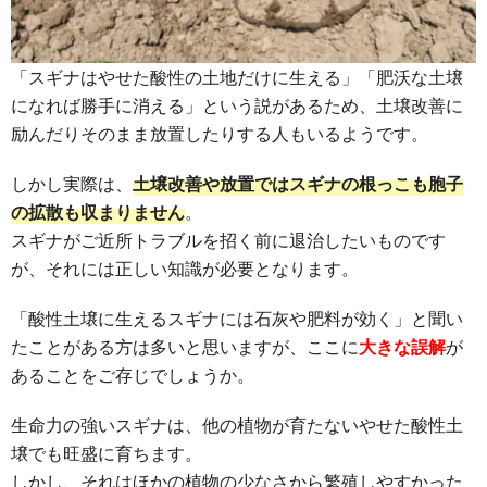
「スギナはやせた酸性の土地だけに生える」「肥沃な土壌
になれば勝手に消える」という説があるため、土壌改善に
励んだりそのまま放置したりする人もいるようです。
しかし実際は、
土壌改善や放置ではスギナの根っこも胞子
の拡散も収まりません
。
スギナがご近所トラブルを招く前に退治したいものです
が、それには正しい知識が必要となります。
「酸性土壌に生えるスギナには石灰や肥料が効く」と聞い
たことがある方は多いと思いますが、ここに
大きな誤解
が
あることをご存じでしょうか。
生命力の強いスギナは、他の植物が育たないやせた酸性土
壌でも旺盛に育ちます。
しかし、それはほかの植物の少なさから繁殖しやすかった