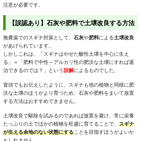
注意が必要です。
【誤認あり】石灰や肥料で土壌改良する方法
無農薬でのスギナ対策として、
石灰
や
肥料
による
土壌改良
があげられています。
しかしこれは、「スギナはやせた酸性土壌を中心に生え
る」＝「肥料で中性～アルカリ性の肥沃な土壌にすれば退
治できるのでは？」という
誤解
によるものでした。
冒頭でもお伝えしたように、スギナも他の植物と同様に肥
沃な土壌のほうがより育つため、石灰や肥料をまいて放置
する方法はおすすめできません。
土壌改良で駆除を試みるのであれば放置を避け、常に栄養
たっぷりの土でほかの植物を旺盛に育てることで、
スギナ
が生える余地のない状態にする
ことを目指すほうがよいか
もしれません。