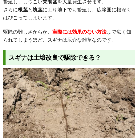
繁殖し、しつこい
栄養茎
を大量発生させます。
さらに
根茎
と
塊茎
により地下でも繁殖し、広範囲に根深く
はびこってしまいます。
駆除の難しさからか、
実際には効果のない方法
まで広く知
られてしまうほど、スギナは厄介な雑草なのです。
スギナは土壌改良で駆除できる？