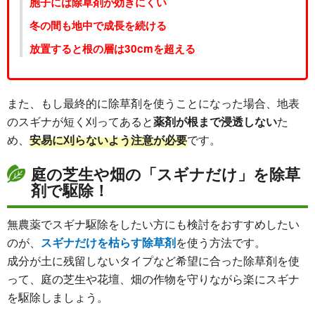
胞子には除草剤が効きにくい
冬の間も地中で成長を続ける
放置すると根の層は30cmを超える
また、もし最終的に除草剤を使うことになった場合、地表
のスギナが短く刈ってあると
薬剤が根まで浸透しない
た
め、
安易に刈らないよう注意が必要
です。
庭の芝生や畑の「スギナだけ」を除草
剤で駆除！
無農薬でスギナ駆除をしたい方にも検討をおすすめしたい
のが、
スギナだけを枯らす除草剤
を使う方法です。
成分が土に残留しないタイプなど希望に合った除草剤を使
って、庭の芝生や花壇、畑の作物を守りながら楽にスギナ
を駆除しましょう。