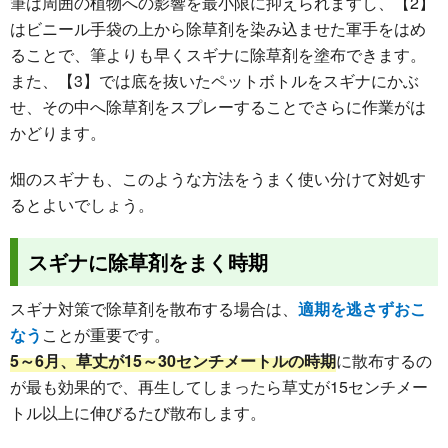
筆は周囲の植物への影響を最小限に抑えられますし、【2】
はビニール手袋の上から除草剤を染み込ませた軍手をはめ
ることで、筆よりも早くスギナに除草剤を塗布できます。
また、【3】では底を抜いたペットボトルをスギナにかぶ
せ、その中へ除草剤をスプレーすることでさらに作業がは
かどります。
畑のスギナも、このような方法をうまく使い分けて対処す
るとよいでしょう。
スギナに除草剤をまく時期
スギナ対策で除草剤を散布する場合は、
適期を逃さずおこ
なう
ことが重要です。
5～6月、草丈が15～30センチメートルの時期
に散布するの
が最も効果的で、再生してしまったら草丈が15センチメー
トル以上に伸びるたび散布します。