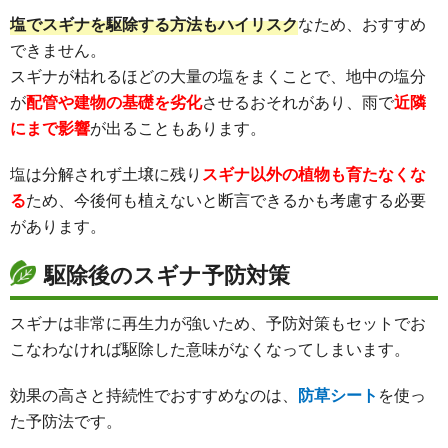
塩でスギナを駆除する方法もハイリスク
なため、おすすめ
できません。
スギナが枯れるほどの大量の塩をまくことで、地中の塩分
が
配管や建物の基礎を劣化
させるおそれがあり、雨で
近隣
にまで影響
が出ることもあります。
塩は分解されず土壌に残り
スギナ以外の植物も育たなくな
る
ため、今後何も植えないと断言できるかも考慮する必要
があります。
駆除後のスギナ予防対策
スギナは非常に再生力が強いため、予防対策もセットでお
こなわなければ駆除した意味がなくなってしまいます。
効果の高さと持続性でおすすめなのは、
防草シート
を使っ
た予防法です。