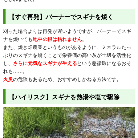
【すぐ再発】バーナーでスギナを焼く
刈った場合よりは再発が遅いようですが、バーナーでスギ
ナを焼いても
地中の根は枯れません
。
また、焼き畑農業というものがあるように、ミネラルたっ
ぷりのスギナを焼くことで栄養価の高い灰が土壌を活性化
し、
さらに元気なスギナが生える
という悪循環になるおそ
れも……。
火災
の危険もあるため、おすすめしかねる方法です。
【ハイリスク】スギナを熱湯や塩で駆除