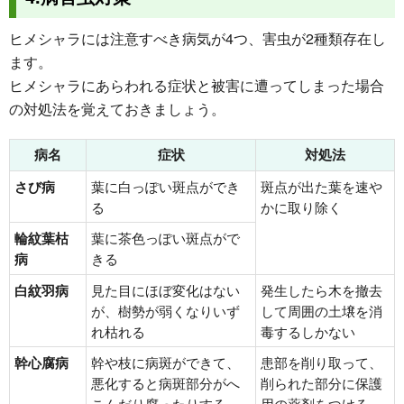
ヒメシャラには注意すべき病気が4つ、害虫が2種類存在し
ます。
ヒメシャラにあらわれる症状と被害に遭ってしまった場合
の対処法を覚えておきましょう。
病名
症状
対処法
さび病
葉に白っぽい斑点ができ
斑点が出た葉を速や
る
かに取り除く
輪紋葉枯
葉に茶色っぽい斑点がで
病
きる
白紋羽病
見た目にほぼ変化はない
発生したら木を撤去
が、樹勢が弱くなりいず
して周囲の土壌を消
れ枯れる
毒するしかない
幹心腐病
幹や枝に病斑ができて、
患部を削り取って、
悪化すると病斑部分がへ
削られた部分に保護
こんだり腐ったりする
用の薬剤をつける