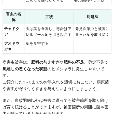
害虫の名
症状
対処法
称
チャドク
虫は葉を食害し、毒針はア
発見次第虫と被害に
ガ
レルギー反応を引き起こす
遭った葉を取り除く
アオドウ
葉を食害する
ガネ
病害虫被害は、
肥料の与えすぎ
や
肥料の不足
、剪定不足で
風通しの悪くなった状態
のヒメシャラに発生しやすいで
す。
ご紹介した1～3までのお手入れを適切におこない、病原菌
や害虫が寄り付くすきを与えないようにしましょう。
また、白紋羽病以外は被害に遭っても被害箇所を取り除け
ば育て続けることができますが、被害箇所の周囲に菌や害
虫が残っているおそれがあります。