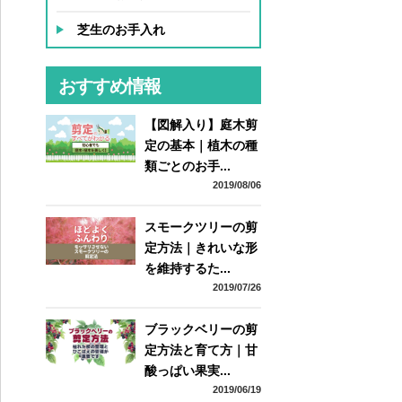
芝生のお手入れ
おすすめ情報
【図解入り】庭木剪
定の基本｜植木の種
類ごとのお手...
2019/08/06
スモークツリーの剪
定方法｜きれいな形
を維持するた...
2019/07/26
ブラックベリーの剪
定方法と育て方｜甘
酸っぱい果実...
2019/06/19