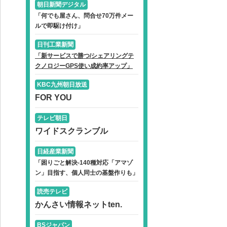
朝日新聞デジタル
「何でも屋さん、問合せ70万件メー
ルで即駆け付け」
日刊工業新聞
「新サービスで勝つ/シェアリングテ
クノロジーGPS使い成約率アップ」
KBC九州朝日放送
FOR YOU
テレビ朝日
ワイドスクランブル
日経産業新聞
「困りごと解決-140種対応「アマゾ
ン」目指す、個人同士の基盤作りも」
読売テレビ
かんさい情報ネットten.
BSジャパン