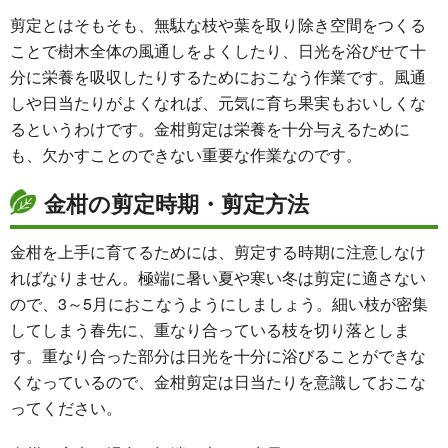
剪定とはそもそも、無駄な枝や葉を取り除き空間をつくる
ことで樹木全体の風通しをよくしたり、日光を浴びせて十
分に栄養を吸収したりするためにおこなう作業です。風通
しや日当たりがよくなれば、元気に育ち果実もおいしくな
るというわけです。金柑剪定は栄養を十分与えるために
も、欠かすことのできない重要な作業なのです。
金柑の剪定時期・剪定方法
金柑を上手に育てるためには、剪定する時期に注意しなけ
ればなりません。極端に暑い夏や寒い冬は剪定に適さない
ので、3～5月におこなうようにしましょう。細い枝が密集
してしまう春先に、重なり合っている枝を切り落としま
す。重なり合った部分は日光を十分に浴びることができな
くなっているので、金柑剪定は日当たりを意識しておこな
ってください。