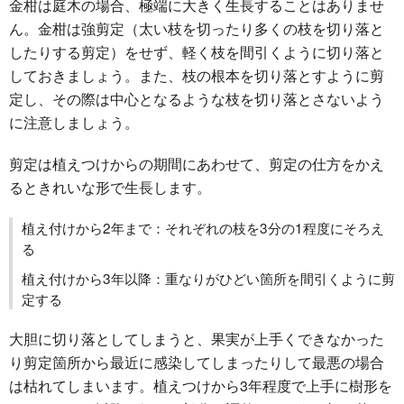
金柑は庭木の場合、極端に大きく生長することはありませ
ん。金柑は強剪定（太い枝を切ったり多くの枝を切り落と
したりする剪定）をせず、軽く枝を間引くように切り落と
しておきましょう。また、枝の根本を切り落とすように剪
定し、その際は中心となるような枝を切り落とさないよう
に注意しましょう。
剪定は植えつけからの期間にあわせて、剪定の仕方をかえ
るときれいな形で生長します。
植え付けから2年まで：それぞれの枝を3分の1程度にそろえ
る
植え付けから3年以降：重なりがひどい箇所を間引くように剪
定する
大胆に切り落としてしまうと、果実が上手くできなかった
り剪定箇所から最近に感染してしまったりして最悪の場合
は枯れてしまいます。植えつけから3年程度で上手に樹形を