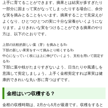
上手に育てることができます。摘果とは結実が多すぎたり
一部分に固まって実がなってしまったりする場合に、余分
な実を摘みとることをいいます。摘果することで見栄えが
よくなり、ひとつひとつの実に十分な栄養がいくようにな
ります。よりきれいな実をつけることができる摘果のやり
方は、以下のとおりです。
上部の比較的新しい葉（芽）を摘みとる/li>
下部の新しい果実をすべて摘みとり軽くする/li>
中心になっていく枝には上に伸びていくよう、支柱を用いて固定す
る/li>
下部に葉や枝がたまりすぎないよう、日当たりや風通しを
意識して剪定しましょう。上手く金柑剪定すれば果実は健
康的できれいな丸い形に育つはずです。
金柑はいつ収穫する？
金柑の収穫時期は、2月から5月が最適です。収穫をすると