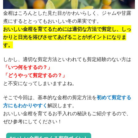
金柑はころんとした見た目がかわいらしく、ジャムや甘露
煮にするととってもおいしい冬の果実です。
おいしい金柑を育てるためには適切な方法で剪定し、しっ
かりと日光を浴びさせてあげることがポイントになりま
す。
しかし、適切な剪定方法といわれても剪定経験のない方は
「いつ何をするの？」
「どうやって剪定するの？」
と不安になってしまいますよね。
そこで今回は、基本的な金柑の剪定方法を
初めて剪定する
方にもわかりやすく
解説します。
おいしい金柑を育てるお手入れの秘訣もご紹介するので、
ぜひ参考にしてください！