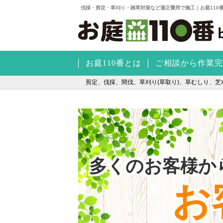
伐採・剪定・草刈り・雑草対策など適正費用で施工｜お庭110
お庭110番とは
ご相談から作業完
剪定、伐採、間伐、草刈り(草取り)、草むしり、芝刈
多くのお客様か
お