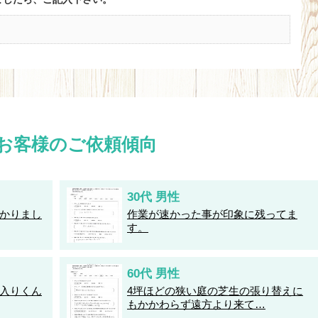
お客様のご依頼傾向
30代 男性
かりまし
作業が速かった事が印象に残ってま
す。
60代 男性
入りくん
4坪ほどの狭い庭の芝生の張り替えに
もかかわらず遠方より来て…