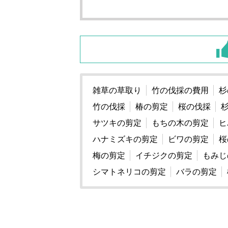
雑草の草取り
竹の伐採の費用
杉
竹の伐採
椿の剪定
桜の伐採
サツキの剪定
もちの木の剪定
ヒ
ハナミズキの剪定
ビワの剪定
桜
梅の剪定
イチジクの剪定
もみじ
シマトネリコの剪定
バラの剪定