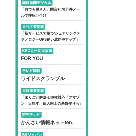
朝日新聞デジタル
「何でも屋さん、問合せ70万件メー
ルで即駆け付け」
日刊工業新聞
「新サービスで勝つ/シェアリングテ
クノロジーGPS使い成約率アップ」
KBC九州朝日放送
FOR YOU
テレビ朝日
ワイドスクランブル
日経産業新聞
「困りごと解決-140種対応「アマゾ
ン」目指す、個人同士の基盤作りも」
読売テレビ
かんさい情報ネットten.
BSジャパン