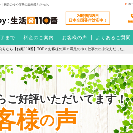
ホ
番｜満足のゆく仕事の出来栄えだった。
24時間365日
日本全国
受付対応中！
了まで
料金のご案内
お客様の声
よくあるご質問
りなら【お庭110番】TOP
>
お客様の声
>
満足のゆく仕事の出来栄えだった。
らご好評いただいてます！
客様
声
の