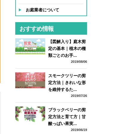
お庭業者について
おすすめ情報
【図解入り】庭木剪
定の基本｜植木の種
類ごとのお手...
2019/08/06
スモークツリーの剪
定方法｜きれいな形
ー
を維持するた...
2019/07/26
ブラックベリーの剪
定方法と育て方｜甘
酸っぱい果実...
2019/06/19