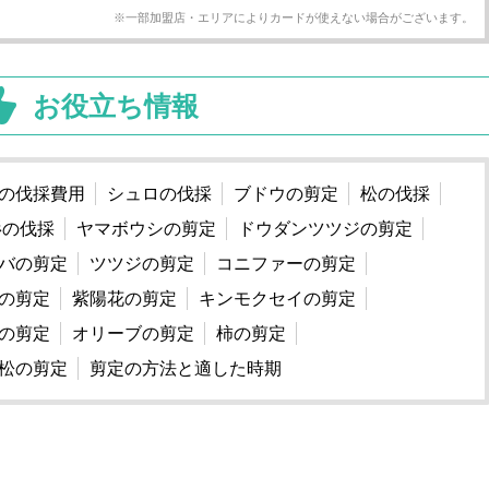
※一部加盟店・エリアによりカードが使えない場合がございます。
お役立ち情報
の伐採費用
シュロの伐採
ブドウの剪定
松の伐採
杉の伐採
ヤマボウシの剪定
ドウダンツツジの剪定
バの剪定
ツツジの剪定
コニファーの剪定
の剪定
紫陽花の剪定
キンモクセイの剪定
の剪定
オリーブの剪定
柿の剪定
松の剪定
剪定の方法と適した時期