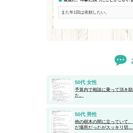
また年1回は依頼したい。
50代 女性
予算内で相談に乗って頂き助
た。
50代 男性
他の樹木の間に立っていて、
だ場所だったがスッキリ切…