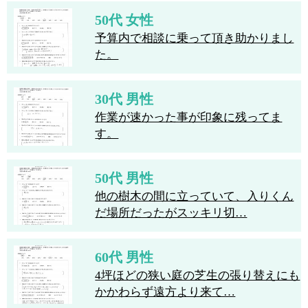
50代 女性
予算内で相談に乗って頂き助かりまし
た。
30代 男性
作業が速かった事が印象に残ってま
す。
50代 男性
他の樹木の間に立っていて、入りくん
だ場所だったがスッキリ切…
60代 男性
4坪ほどの狭い庭の芝生の張り替えにも
かかわらず遠方より来て…