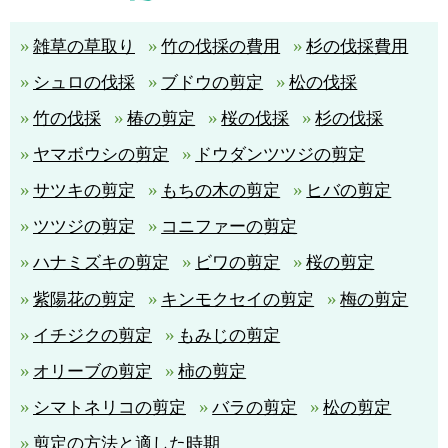
雑草の草取り
竹の伐採の費用
杉の伐採費用
シュロの伐採
ブドウの剪定
松の伐採
竹の伐採
椿の剪定
桜の伐採
杉の伐採
ヤマボウシの剪定
ドウダンツツジの剪定
サツキの剪定
もちの木の剪定
ヒバの剪定
ツツジの剪定
コニファーの剪定
ハナミズキの剪定
ビワの剪定
桜の剪定
紫陽花の剪定
キンモクセイの剪定
梅の剪定
イチジクの剪定
もみじの剪定
オリーブの剪定
柿の剪定
シマトネリコの剪定
バラの剪定
松の剪定
剪定の方法と適した時期