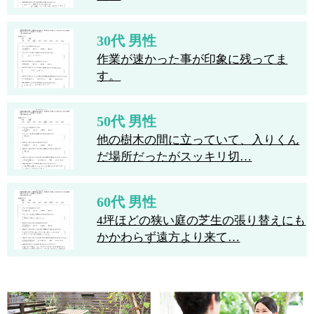
30代 男性
作業が速かった事が印象に残ってま
す。
50代 男性
他の樹木の間に立っていて、入りくん
だ場所だったがスッキリ切…
60代 男性
4坪ほどの狭い庭の芝生の張り替えにも
かかわらず遠方より来て…