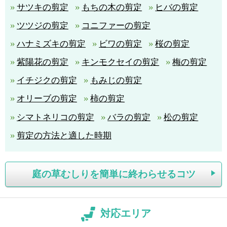
サツキの剪定
もちの木の剪定
ヒバの剪定
ツツジの剪定
コニファーの剪定
ハナミズキの剪定
ビワの剪定
桜の剪定
紫陽花の剪定
キンモクセイの剪定
梅の剪定
イチジクの剪定
もみじの剪定
オリーブの剪定
柿の剪定
シマトネリコの剪定
バラの剪定
松の剪定
剪定の方法と適した時期
庭の草むしりを簡単に終わらせるコツ
対応エリア