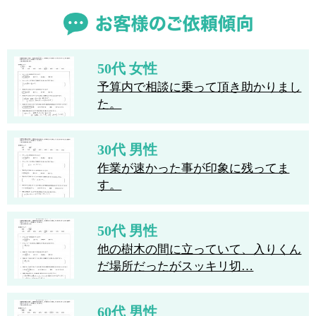
50代 女性
予算内で相談に乗って頂き助かりまし
た。
30代 男性
作業が速かった事が印象に残ってま
す。
50代 男性
他の樹木の間に立っていて、入りくん
だ場所だったがスッキリ切…
60代 男性