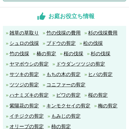
お庭お役立ち情報
雑草の草取り
竹の伐採の費用
杉の伐採費用
シュロの伐採
ブドウの剪定
松の伐採
竹の伐採
椿の剪定
桜の伐採
杉の伐採
ヤマボウシの剪定
ドウダンツツジの剪定
サツキの剪定
もちの木の剪定
ヒバの剪定
ツツジの剪定
コニファーの剪定
ハナミズキの剪定
ビワの剪定
桜の剪定
紫陽花の剪定
キンモクセイの剪定
梅の剪定
イチジクの剪定
もみじの剪定
オリーブの剪定
柿の剪定