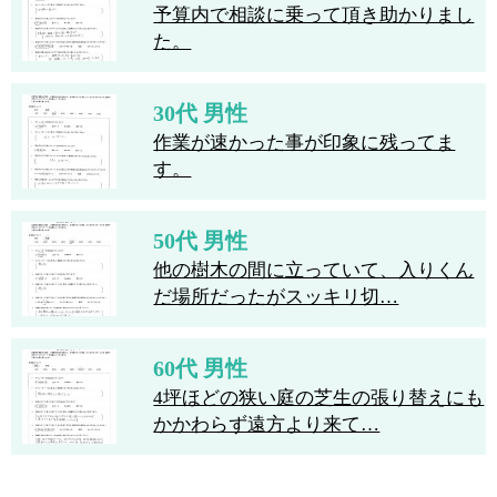
予算内で相談に乗って頂き助かりまし
た。
30代 男性
作業が速かった事が印象に残ってま
す。
50代 男性
他の樹木の間に立っていて、入りくん
だ場所だったがスッキリ切…
60代 男性
4坪ほどの狭い庭の芝生の張り替えにも
かかわらず遠方より来て…