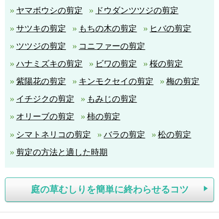
ヤマボウシの剪定
ドウダンツツジの剪定
サツキの剪定
もちの木の剪定
ヒバの剪定
ツツジの剪定
コニファーの剪定
ハナミズキの剪定
ビワの剪定
桜の剪定
紫陽花の剪定
キンモクセイの剪定
梅の剪定
イチジクの剪定
もみじの剪定
オリーブの剪定
柿の剪定
シマトネリコの剪定
バラの剪定
松の剪定
剪定の方法と適した時期
庭の草むしりを簡単に終わらせるコツ