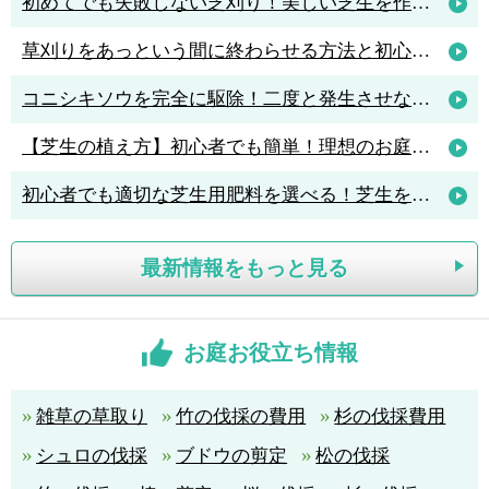
初めてでも失敗しない芝刈り！美しい芝生を作るためのコツと人気の芝刈り機4選
草刈りをあっという間に終わらせる方法と初心者におすすめの草刈機3選
コニシキソウを完全に駆除！二度と発生させないポイントは「アリ駆除」
【芝生の植え方】初心者でも簡単！理想のお庭を作る植え方のポイント解説
初心者でも適切な芝生用肥料を選べる！芝生を元気に育てる肥料の知識
最新情報をもっと見る
お庭お役立ち情報
雑草の草取り
竹の伐採の費用
杉の伐採費用
シュロの伐採
ブドウの剪定
松の伐採