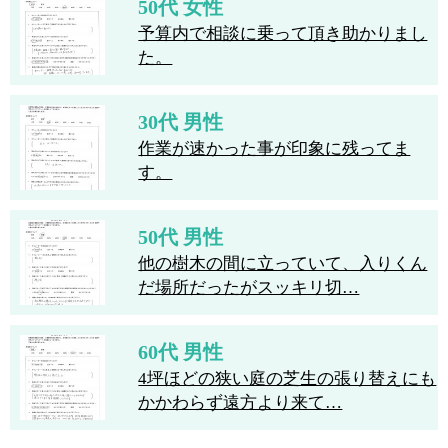
50代 女性
予算内で相談に乗って頂き助かりまし
た。
30代 男性
作業が速かった事が印象に残ってま
す。
50代 男性
他の樹木の間に立っていて、入りくん
だ場所だったがスッキリ切…
60代 男性
4坪ほどの狭い庭の芝生の張り替えにも
かかわらず遠方より来て…