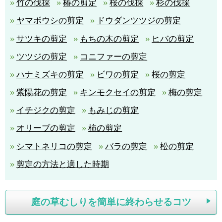
竹の伐採
椿の剪定
桜の伐採
杉の伐採
ヤマボウシの剪定
ドウダンツツジの剪定
サツキの剪定
もちの木の剪定
ヒバの剪定
ツツジの剪定
コニファーの剪定
ハナミズキの剪定
ビワの剪定
桜の剪定
紫陽花の剪定
キンモクセイの剪定
梅の剪定
イチジクの剪定
もみじの剪定
オリーブの剪定
柿の剪定
シマトネリコの剪定
バラの剪定
松の剪定
剪定の方法と適した時期
庭の草むしりを簡単に終わらせるコツ