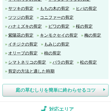
サツキの剪定
もちの木の剪定
ヒバの剪定
ツツジの剪定
コニファーの剪定
ハナミズキの剪定
ビワの剪定
桜の剪定
紫陽花の剪定
キンモクセイの剪定
梅の剪定
イチジクの剪定
もみじの剪定
オリーブの剪定
柿の剪定
シマトネリコの剪定
バラの剪定
松の剪定
剪定の方法と適した時期
庭の草むしりを簡単に終わらせるコツ
対応エリア