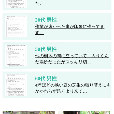
た。
30代 男性
作業が速かった事が印象に残ってま
す。
50代 男性
他の樹木の間に立っていて、入りくん
だ場所だったがスッキリ切…
60代 男性
4坪ほどの狭い庭の芝生の張り替えにも
かかわらず遠方より来て…