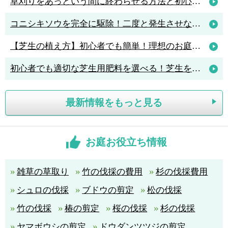
草刈りをあっという間に終わらせる方法と初心者におすすめの草刈機3選
コニシキソウを完全に駆除！二度と発生させないポイントは「アリ駆除」
【芝生の植え方】初心者でも簡単！理想のお庭を作る植え方のポイント解説
初心者でも適切な芝生用肥料を選べる！芝生を元気に育てる肥料の知識
最新情報をもっと見る
お庭お役立ち情報
雑草の草取り
竹の伐採の費用
杉の伐採費用
シュロの伐採
ブドウの剪定
松の伐採
竹の伐採
椿の剪定
桜の伐採
杉の伐採
ヤマボウシの剪定
ドウダンツツジの剪定