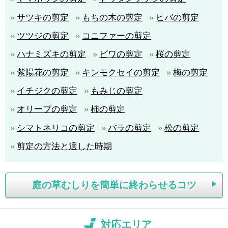
サツキの剪定
もちの木の剪定
ヒバの剪定
ツツジの剪定
コニファーの剪定
ハナミズキの剪定
ビワの剪定
桜の剪定
紫陽花の剪定
キンモクセイの剪定
梅の剪定
イチジクの剪定
もみじの剪定
オリーブの剪定
柿の剪定
シマトネリコの剪定
バラの剪定
松の剪定
剪定の方法と適した時期
庭の草むしりを簡単に終わらせるコツ
対応エリア