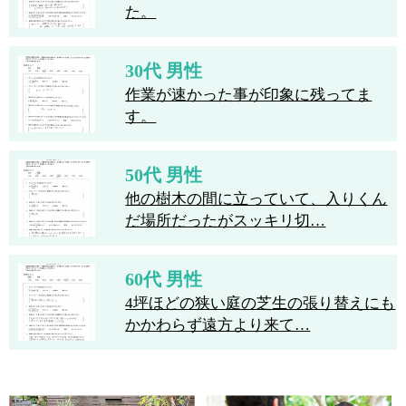
た。
30代 男性
作業が速かった事が印象に残ってま
す。
50代 男性
他の樹木の間に立っていて、入りくん
だ場所だったがスッキリ切…
60代 男性
4坪ほどの狭い庭の芝生の張り替えにも
かかわらず遠方より来て…