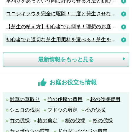
草刈りをあっという間に終わらせる方法と初心者におすすめの草刈機3選
コニシキソウを完全に駆除！二度と発生させないポイントは「アリ駆除」
【芝生の植え方】初心者でも簡単！理想のお庭を作る植え方のポイント解説
初心者でも適切な芝生用肥料を選べる！芝生を元気に育てる肥料の知識
最新情報をもっと見る
お庭お役立ち情報
雑草の草取り
竹の伐採の費用
杉の伐採費用
シュロの伐採
ブドウの剪定
松の伐採
竹の伐採
椿の剪定
桜の伐採
杉の伐採
ヤマボウシの剪定
ドウダンツツジの剪定