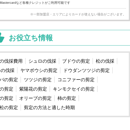
※一部加盟店・エリアによりカードが使えない場合がございます。
お役立ち情報
の伐採費用
シュロの伐採
ブドウの剪定
松の伐採
杉の伐採
ヤマボウシの剪定
ドウダンツツジの剪定
バの剪定
ツツジの剪定
コニファーの剪定
の剪定
紫陽花の剪定
キンモクセイの剪定
の剪定
オリーブの剪定
柿の剪定
松の剪定
剪定の方法と適した時期