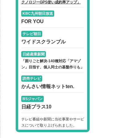
クノロジーGPS使い成約率アップ」
KBC九州朝日放送
FOR YOU
テレビ朝日
ワイドスクランブル
日経産業新聞
「困りごと解決-140種対応「アマゾ
ン」目指す、個人同士の基盤作りも」
読売テレビ
かんさい情報ネットten.
BSジャパン
日経プラス10
テレビ番組や新聞に当社事業やサービ
スについて取り上げられました。