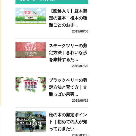
【図解入り】庭木剪
定の基本｜植木の種
類ごとのお手...
2019/08/06
スモークツリーの剪
定方法｜きれいな形
を維持するた...
2019/07/26
ブラックベリーの剪
定方法と育て方｜甘
酸っぱい果実...
2019/06/19
ー
松の木の剪定ポイン
ト｜初めての人が知
っておきたい...
2018/03/05