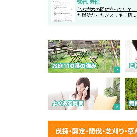
50代 男性
他の樹木の間に立っていて、
だ場所だったがスッキリ切…