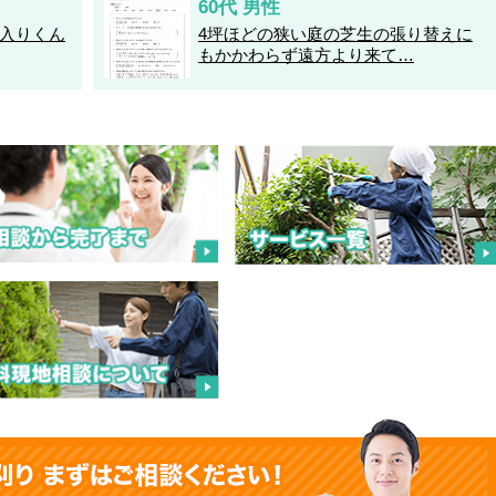
60代 男性
入りくん
4坪ほどの狭い庭の芝生の張り替えに
もかかわらず遠方より来て…