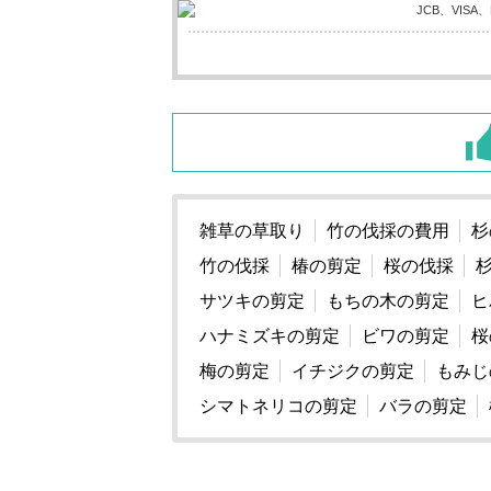
雑草の草取り
竹の伐採の費用
杉
竹の伐採
椿の剪定
桜の伐採
サツキの剪定
もちの木の剪定
ヒ
ハナミズキの剪定
ビワの剪定
桜
梅の剪定
イチジクの剪定
もみじ
シマトネリコの剪定
バラの剪定