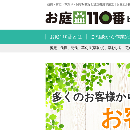
伐採・剪定・草刈り・雑草対策など適正費用で施工｜お庭110
お庭110番とは
ご相談から作業完
剪定、伐採、間伐、草刈り(草取り)、草むしり、芝刈
多くのお客様か
お