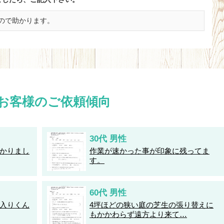
ので助かります。
お客様のご依頼傾向
30代 男性
かりまし
作業が速かった事が印象に残ってま
す。
60代 男性
入りくん
4坪ほどの狭い庭の芝生の張り替えに
もかかわらず遠方より来て…