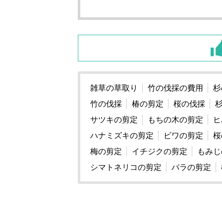
雑草の草取り
竹の伐採の費用
杉
竹の伐採
椿の剪定
桜の伐採
サツキの剪定
もちの木の剪定
ヒ
ハナミズキの剪定
ビワの剪定
桜
梅の剪定
イチジクの剪定
もみじ
シマトネリコの剪定
バラの剪定