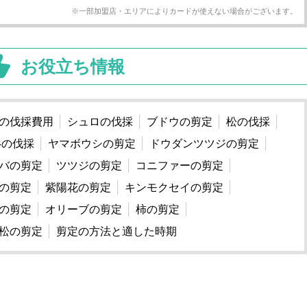
※一部加盟店・エリアによりカードが使えない場合がございます。
お役立ち情報
の伐採費用
シュロの伐採
ブドウの剪定
松の伐採
杉の伐採
ヤマボウシの剪定
ドウダンツツジの剪定
バの剪定
ツツジの剪定
コニファーの剪定
の剪定
紫陽花の剪定
キンモクセイの剪定
の剪定
オリーブの剪定
柿の剪定
松の剪定
剪定の方法と適した時期