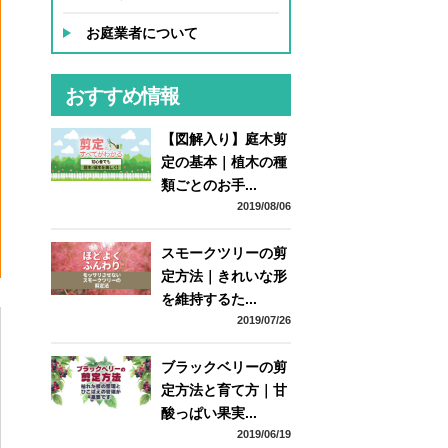
お庭業者について
おすすめ情報
【図解入り】庭木剪
定の基本｜植木の種
類ごとのお手...
2019/08/06
スモークツリーの剪
定方法｜きれいな形
ー
を維持するた...
2019/07/26
ブラックベリーの剪
定方法と育て方｜甘
酸っぱい果実...
2019/06/19