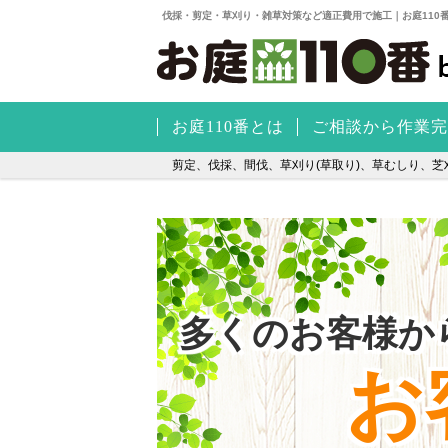
伐採・剪定・草刈り・雑草対策など適正費用で施工｜お庭110
お庭110番とは
ご相談から作業完
剪定、伐採、間伐、草刈り(草取り)、草むしり、芝刈
多くのお客様か
お