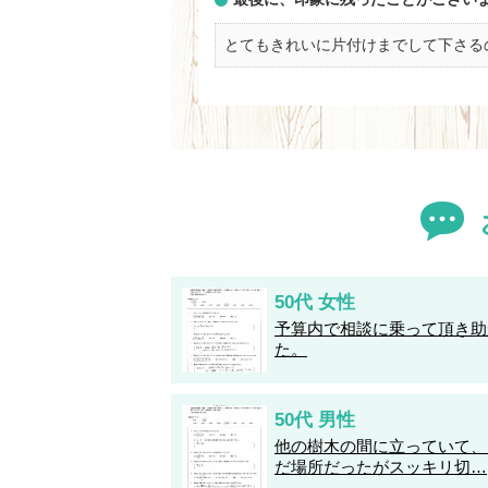
とてもきれいに片付けまでして下さる
50代 女性
予算内で相談に乗って頂き助
た。
50代 男性
他の樹木の間に立っていて、
だ場所だったがスッキリ切…