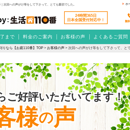
ホ
番｜次回への声がけ等をして下さって、とても親切でした。
24時間365日
日本全国
受付対応中！
了まで
料金のご案内
お客様の声
よくあるご質問
りなら【お庭110番】TOP
>
お客様の声
>
次回への声がけ等をして下さって、と
らご好評いただいてます！
客様
声
の