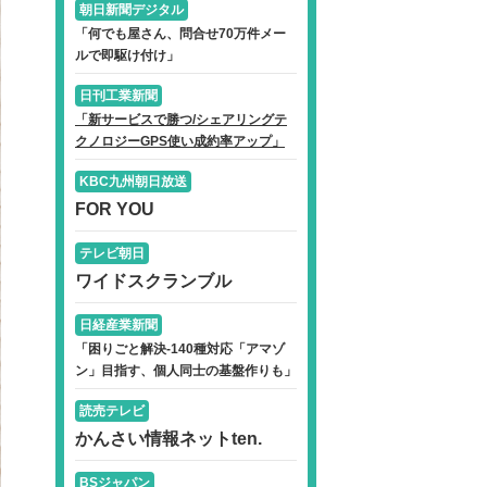
朝日新聞デジタル
「何でも屋さん、問合せ70万件メー
ルで即駆け付け」
日刊工業新聞
「新サービスで勝つ/シェアリングテ
クノロジーGPS使い成約率アップ」
KBC九州朝日放送
FOR YOU
テレビ朝日
ワイドスクランブル
日経産業新聞
「困りごと解決-140種対応「アマゾ
ン」目指す、個人同士の基盤作りも」
読売テレビ
かんさい情報ネットten.
BSジャパン