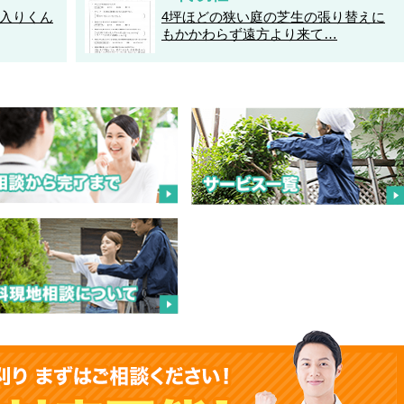
入りくん
4坪ほどの狭い庭の芝生の張り替えに
もかかわらず遠方より来て…