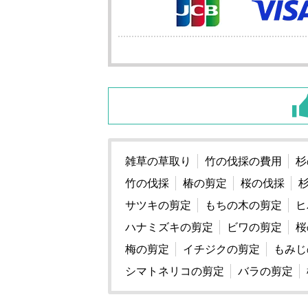
雑草の草取り
竹の伐採の費用
杉
竹の伐採
椿の剪定
桜の伐採
サツキの剪定
もちの木の剪定
ヒ
ハナミズキの剪定
ビワの剪定
桜
梅の剪定
イチジクの剪定
もみじ
シマトネリコの剪定
バラの剪定