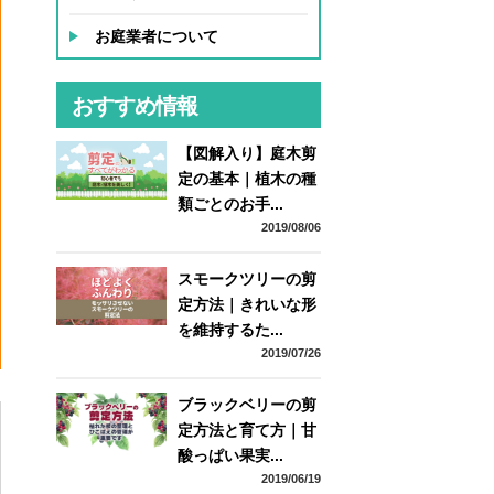
お庭業者について
おすすめ情報
【図解入り】庭木剪
定の基本｜植木の種
類ごとのお手...
2019/08/06
スモークツリーの剪
定方法｜きれいな形
を維持するた...
2019/07/26
ー
ブラックベリーの剪
定方法と育て方｜甘
酸っぱい果実...
2019/06/19