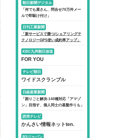
朝日新聞デジタル
「何でも屋さん、問合せ70万件メー
ルで即駆け付け」
日刊工業新聞
「新サービスで勝つ/シェアリングテ
クノロジーGPS使い成約率アップ」
KBC九州朝日放送
FOR YOU
テレビ朝日
ワイドスクランブル
日経産業新聞
「困りごと解決-140種対応「アマゾ
ン」目指す、個人同士の基盤作りも」
読売テレビ
かんさい情報ネットten.
BSジャパン