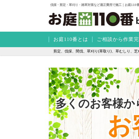
伐採・剪定・草刈り・雑草対策など適正費用で施工｜お庭110
お庭110番とは
ご相談から作業完
剪定、伐採、間伐、草刈り(草取り)、草むしり、芝刈
多くのお客様か
お