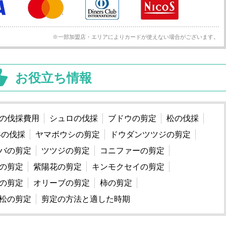
※一部加盟店・エリアによりカードが使えない場合がございます。
お役立ち情報
の伐採費用
シュロの伐採
ブドウの剪定
松の伐採
杉の伐採
ヤマボウシの剪定
ドウダンツツジの剪定
バの剪定
ツツジの剪定
コニファーの剪定
の剪定
紫陽花の剪定
キンモクセイの剪定
の剪定
オリーブの剪定
柿の剪定
松の剪定
剪定の方法と適した時期