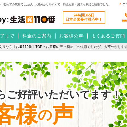
ホ
番｜初めての依頼でしたが、大変分かりやすくて、料金も安く施工も満足な結果でした。
24時間365日
日本全国
受付対応中！
了まで
料金のご案内
お客様の声
よくあるご質問
りなら【お庭110番】TOP
>
お客様の声
>
初めての依頼でしたが、大変分かりや
らご好評いただいてます！
客様
声
の