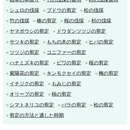
シュロの伐採
ブドウの剪定
松の伐採
竹の伐採
椿の剪定
桜の伐採
杉の伐採
ヤマボウシの剪定
ドウダンツツジの剪定
サツキの剪定
もちの木の剪定
ヒバの剪定
ツツジの剪定
コニファーの剪定
ハナミズキの剪定
ビワの剪定
桜の剪定
紫陽花の剪定
キンモクセイの剪定
梅の剪定
イチジクの剪定
もみじの剪定
オリーブの剪定
柿の剪定
シマトネリコの剪定
バラの剪定
松の剪定
剪定の方法と適した時期