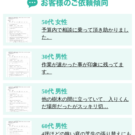
50代 女性
予算内で相談に乗って頂き助かりまし
た。
30代 男性
作業が速かった事が印象に残ってま
す。
50代 男性
他の樹木の間に立っていて、入りくん
だ場所だったがスッキリ切…
60代 男性
4坪ほどの狭い庭の芝生の張り替えにも