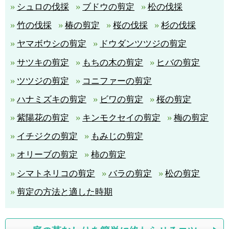
シュロの伐採
ブドウの剪定
松の伐採
竹の伐採
椿の剪定
桜の伐採
杉の伐採
ヤマボウシの剪定
ドウダンツツジの剪定
サツキの剪定
もちの木の剪定
ヒバの剪定
ツツジの剪定
コニファーの剪定
ハナミズキの剪定
ビワの剪定
桜の剪定
紫陽花の剪定
キンモクセイの剪定
梅の剪定
イチジクの剪定
もみじの剪定
オリーブの剪定
柿の剪定
シマトネリコの剪定
バラの剪定
松の剪定
剪定の方法と適した時期