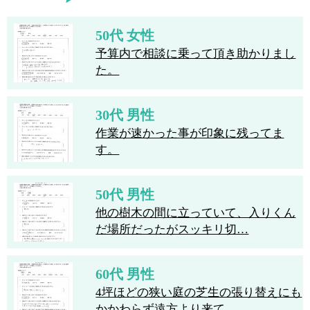
50代 女性
予算内で相談に乗って頂き助かりまし
た。
30代 男性
作業が速かった事が印象に残ってま
す。
50代 男性
他の樹木の間に立っていて、入りくん
だ場所だったがスッキリ切…
60代 男性
4坪ほどの狭い庭の芝生の張り替えにも
かかわらず遠方より来て…