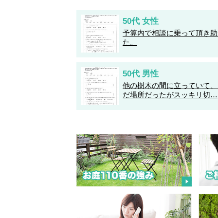
50代 女性
予算内で相談に乗って頂き助
た。
50代 男性
他の樹木の間に立っていて、
だ場所だったがスッキリ切…