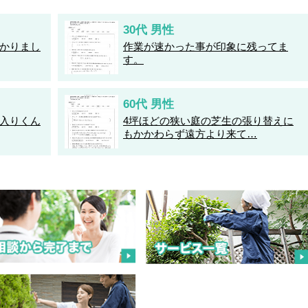
30代 男性
かりまし
作業が速かった事が印象に残ってま
す。
60代 男性
入りくん
4坪ほどの狭い庭の芝生の張り替えに
もかかわらず遠方より来て…