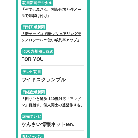
朝日新聞デジタル
「何でも屋さん、問合せ70万件メー
ルで即駆け付け」
日刊工業新聞
「新サービスで勝つ/シェアリングテ
クノロジーGPS使い成約率アップ」
KBC九州朝日放送
FOR YOU
テレビ朝日
ワイドスクランブル
日経産業新聞
「困りごと解決-140種対応「アマゾ
ン」目指す、個人同士の基盤作りも」
読売テレビ
かんさい情報ネットten.
BSジャパン