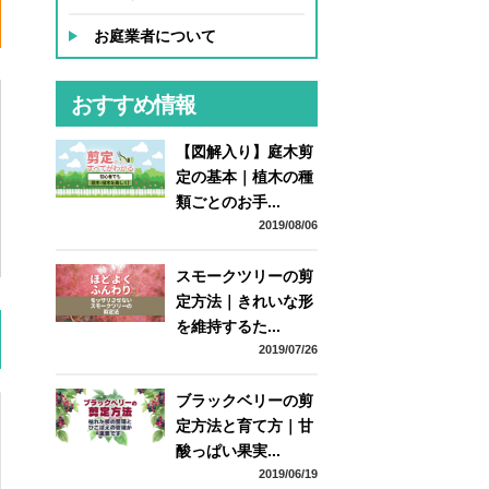
お庭業者について
ー
おすすめ情報
【図解入り】庭木剪
定の基本｜植木の種
類ごとのお手...
2019/08/06
スモークツリーの剪
定方法｜きれいな形
を維持するた...
2019/07/26
ブラックベリーの剪
定方法と育て方｜甘
酸っぱい果実...
2019/06/19