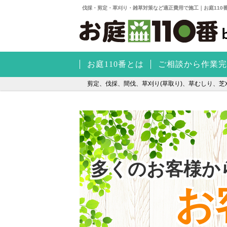
伐採・剪定・草刈り・雑草対策など適正費用で施工｜お庭110
お庭110番とは
ご相談から作業完
剪定、伐採、間伐、草刈り(草取り)、草むしり、芝刈
多くのお客様か
お