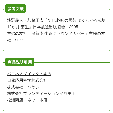
参考文献
浅野義人・加藤正広『
NHK趣味の園芸 よくわかる栽培
12か月 芝生
』日本放送出版協会、2005
主婦の友社『
最新 芝生＆グラウンドカバー
』主婦の友
社、2011
商品説明引用
バロネスダイレクト本店
自然応用科学株式会社
株式会社 ハヤシ
株式会社プランティーションイワモト
松浦商店 ネット本店