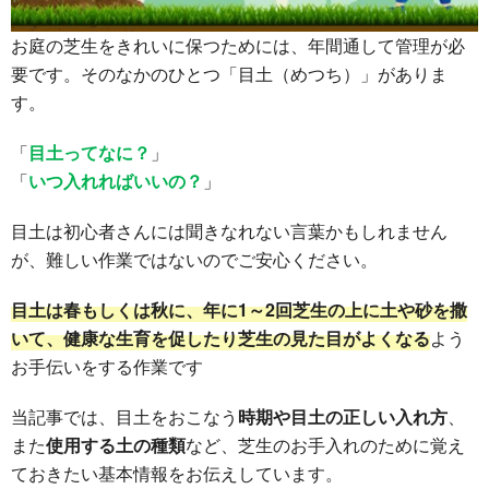
お庭の芝生をきれいに保つためには、年間通して管理が必
要です。そのなかのひとつ「目土（めつち）」がありま
す。
「
目土ってなに？
」
「
いつ入れればいいの？
」
目土は初心者さんには聞きなれない言葉かもしれません
が、難しい作業ではないのでご安心ください。
目土は春もしくは秋に、年に1～2回芝生の上に土や砂を撒
いて、健康な生育を促したり芝生の見た目がよくなる
よう
お手伝いをする作業です
当記事では、目土をおこなう
時期や目土の正しい入れ方
、
また
使用する土の種類
など、芝生のお手入れのために覚え
ておきたい基本情報をお伝えしています。