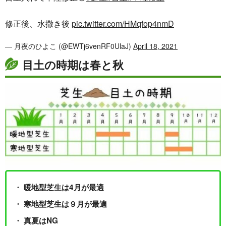
修正後、水撒き後
pic.twitter.com/HMqfop4nmD
— 月夜のひよこ (@EWTj6venRF0UlaJ)
April 18, 2021
目土の時期は春と秋
暖地型芝生は4月が最適
寒地型芝生は９月が最適
真夏はNG