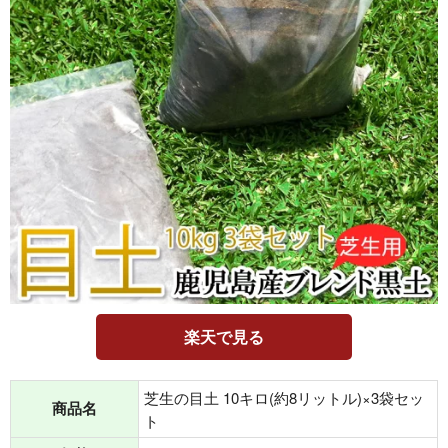
楽天で見る
芝生の目土 10キロ(約8リットル)×3袋セッ
商品名
ト