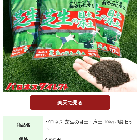
楽天で見る
バロネス 芝生の目土・床土 10kg×3袋セッ
商品名
ト
価格
4,990円