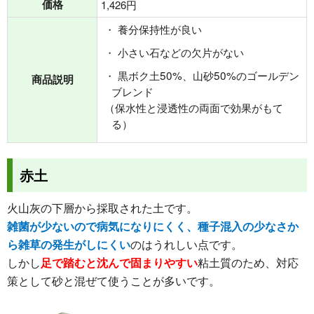
価格
1,426円
養分保持性が良い
小さい石などの欠片がない
黒ボク土50%、山砂50%のゴールデン
商品説明
ブレンド
（保水性と浸透性の両面で効果がもて
る）
赤土
火山灰の下層から採取された土です。
雑菌が少ないので病気になりにくく、種子混入の少なさか
ら雑草の発生がしにくい
のはうれしい点です。
しかし
足で踏むと沈んで固まりやすい
粘土質のため、対応
策として砂と混ぜて使うことが多いです。