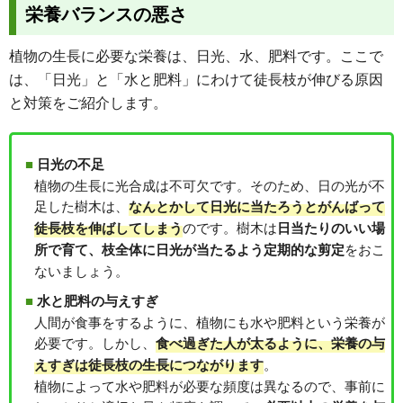
栄養バランスの悪さ
植物の生長に必要な栄養は、日光、水、肥料です。ここで
は、「日光」と「水と肥料」にわけて徒長枝が伸びる原因
と対策をご紹介します。
日光の不足
植物の生長に光合成は不可欠です。そのため、日の光が不
足した樹木は、
なんとかして日光に当たろうとがんばって
のです。樹木は
徒長枝を伸ばしてしまう
日当たりのいい場
をおこ
所で育て、枝全体に日光が当たるよう定期的な剪定
ないましょう。
水と肥料の与えすぎ
人間が食事をするように、植物にも水や肥料という栄養が
必要です。しかし、
食べ過ぎた人が太るように、栄養の与
。
えすぎは徒長枝の生長につながります
植物によって水や肥料が必要な頻度は異なるので、事前に