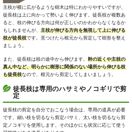
主枝が横に広がるような樹木は特にわかりやすいですが、
徒長枝は上に向かって勢いよく伸びます。徒長枝が複数あ
ると、枝の伸びる方向は何が正しいのかわからなくなるか
もしれませんが、
主枝が伸びる方向を無視して上に伸びる
枝が徒長枝
です。見つけたら根元から剪定して樹形を整え
ましょう。
また、徒長枝は枝の途中から伸びます。
幹の近くや主枝の
真ん中など、明らかに樹形に関係のない場所から伸びる枝
も徒長枝
なので、根元から剪定してしまいましょう。
徒長枝は専用のハサミやノコギリで剪
定
徒長枝の剪定を自分でおこなう場合は、専用の道具が必要
です。細い枝を切るなら剪定バサミ、太い枝を切るなら剪
定ノコギリを使用します。そのほかにも状況に応じて使う