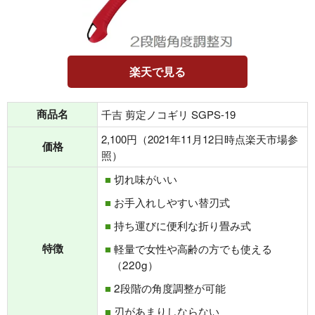
楽天で見る
商品名
千吉 剪定ノコギリ SGPS-19
2,100円（2021年11月12日時点楽天市場参
価格
照）
切れ味がいい
お手入れしやすい替刃式
持ち運びに便利な折り畳み式
特徴
軽量で女性や高齢の方でも使える
（220g）
2段階の角度調整が可能
刃があまりしならない