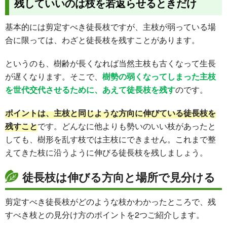
残していいのは枝を若返らせるときだけ
基本的には剪定すべき徒長枝ですが、主枝が弱っている場
合に限っては、わざと徒長枝を残すことがあります。
というのも、樹齢が長くなれば当然主枝も古くなって生長
が遅くなります。そこで、
樹勢の弱くなってしまった主枝
を世代交代させるために、あえて徒長枝を残す
のです。
ポイントは、主枝と同じような方向に伸びている徒長枝を
残すこと
です。どんなに他よりも勢いのいい枝があったと
しても、樹形を乱す枝では主枝にできません。これまで整
えてきた枝に沿うように伸びる徒長枝を残しましょう。
徒長枝は伸びる方向と場所で見分ける
剪定すべき徒長枝がどのような枝かわかったところで、残
すべき枝との見分け方のポイントを2つご紹介します。