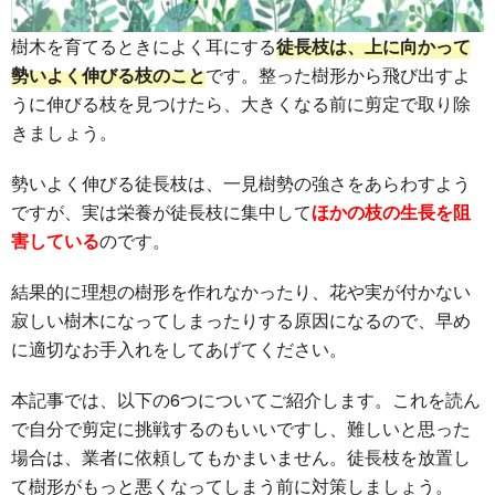
樹木を育てるときによく耳にする
徒長枝は、上に向かって
勢いよく伸びる枝のこと
です。整った樹形から飛び出すよ
うに伸びる枝を見つけたら、大きくなる前に剪定で取り除
きましょう。
勢いよく伸びる徒長枝は、一見樹勢の強さをあらわすよう
ですが、実は栄養が徒長枝に集中して
ほかの枝の生長を阻
害している
のです。
結果的に理想の樹形を作れなかったり、花や実が付かない
寂しい樹木になってしまったりする原因になるので、早め
に適切なお手入れをしてあげてください。
本記事では、以下の6つについてご紹介します。これを読ん
で自分で剪定に挑戦するのもいいですし、難しいと思った
場合は、業者に依頼してもかまいません。徒長枝を放置し
て樹形がもっと悪くなってしまう前に対策しましょう。