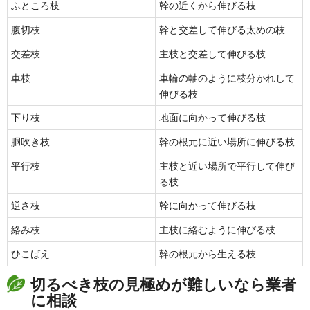
ふところ枝
幹の近くから伸びる枝
腹切枝
幹と交差して伸びる太めの枝
交差枝
主枝と交差して伸びる枝
車枝
車輪の軸のように枝分かれして
伸びる枝
下り枝
地面に向かって伸びる枝
胴吹き枝
幹の根元に近い場所に伸びる枝
平行枝
主枝と近い場所で平行して伸び
る枝
逆さ枝
幹に向かって伸びる枝
絡み枝
主枝に絡むように伸びる枝
ひこばえ
幹の根元から生える枝
切るべき枝の見極めが難しいなら業者
に相談