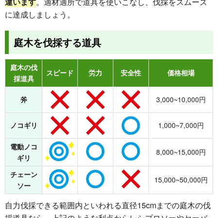
違います
。適材適所で道具を使いこなし、伐採をスムーズ
に達成しましょう。
庭木を伐採する道具
庭木の伐
スピード
労力
安全性
価格相場
採道具
斧
3,000~10,000円
ノコギリ
1,000~7,000円
電動ノコ
8,000~15,000円
ギリ
チェーン
15,000~50,000円
ソー
自力伐採できる範囲内といわれる直径15cmまでの庭木の伐
採道具なら、上記のような利点からレシプロソーやセーバ