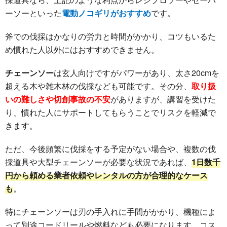
ーソーといった
電動ノコギリがおすすめ
です。
斧での伐採はかなりの労力と時間がかかり、コツもいるた
め慣れた人以外にはおすすめできません。
チェーンソー
は玄人向けですがパワーがあり、太さ20cmを
超える木や雑木林の伐採なども可能です。その分、
取り扱
いの難しさや切創事故の不安
がありますが、講習を受けた
り、慣れた人にサポートしてもらうことでリスクを軽減で
きます。
ただ、今後頻繁に伐採をする予定がない場合や、複数の伐
採道具や大型チェーンソーが必要な状況であれば、
1日数千
円から頼める業者依頼やレンタルの方が合理的なケース
も
。
特にチェーンソーは刃の手入れに手間がかかり、機種によ
って別途コードリールや燃料なども必要になります。コス