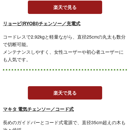
楽天で見る
リョービ(RYOBI)チェンソー／充電式
コードレスで2.92kgと軽量ながら、直径25cmの丸太も数分
で切断可能。
メンテナンスしやすく、女性ユーザーや初心者ユーザーに
も人気です。
楽天で見る
マキタ 電気チェンソー／コード式
長めのガイドバーとコード式電源で、直径35cm超えの木も
次々伐採。