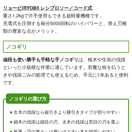
リョービ(RYOBI) レシプロソー／コード式
重さ1.2kgで片手使用もできる超軽量機種です。
充電式を圧倒する毎分5000回転のハイパワーと、替え刃種
類の豊富な点がメリット。
ノコギリ
値段も使い勝手も手軽な手ノコギリ
は、植木や生垣の伐採
といった小規模な作業に適しています。邪魔な枝を払うと
きや伐採ごみの処理でも使えるため、手元に1本あると便利
です。
ノコギリの選び方
生木の伐採なら縦引きより横引きタイプが切りやすい
細木の伐採は細目の刃、太木の伐採は荒目の刃を選ぶ
板厚（刃の厚み）は厚いほど太い木を伐採しやすい