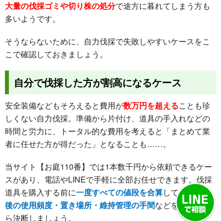
大量の伐採ゴミや切り株の処分
で途方に暮れてしまう方も
多いようです。
そうならないために、自力伐採で失敗しやすいケースをこ
こで確認しておきましょう。
自分で伐採した方が割高になるケース
安全装備などもそろえると費用が
数万円を超える
ことも珍
しくない自力伐採。準備から片付け、道具の手入れなどの
時間と労力に、トータル的な費用を考えると「まとめて業
者に任せた方が得だった」となることも……。
当サイト【お庭110番】では1本数千円から依頼できるケー
スがあり、電話やLINEで手軽に全部お任せできます。伐採
道具を購入する前に
一度すべての値段を合算
してみて、
今
後の使用頻度・置き場所・維持管理の手間
などを考えてか
ら決断しましょう。