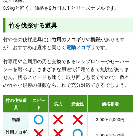
3.9kgと軽く、価格も2万円以下とリーズナブルです。
竹を伐採する道具
竹や笹の伐採道具には
竹用のノコギリ
や
柄鎌
があります
が、おすすめは庭木と同じく
電動ノコギリ
です。
竹専用や金属用の刃と交換できるレシプロソーやセーバー
ソーを選べば、さまざまな用途で活用できて無駄がありま
せん。切るスピードも速く、取り回しも楽ですので、数本
の竹や小規模の笹藪ならこれで充分対応できるでしょう。
竹の伐採道
スピー
労力
安全性
価格相場
具
ド
柄鎌
3,000~5,000円
竹用ノコギ
1,000~3,500円