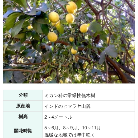
分類
ミカン科の常緑性低木樹
原産地
インドのヒマラヤ山麗
樹高
2～4メートル
5～6月、8～9月、10～11月
開花時期
温暖な地域では年中咲く