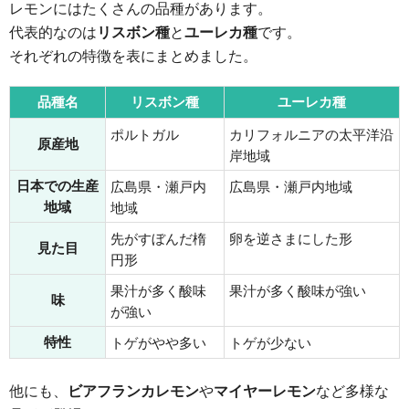
レモンにはたくさんの品種があります。
代表的なのは
リスボン種
と
ユーレカ種
です。
それぞれの特徴を表にまとめました。
品種名
リスボン種
ユーレカ種
ポルトガル
カリフォルニアの太平洋沿
原産地
岸地域
日本での生産
広島県・瀬戸内
広島県・瀬戸内地域
地域
地域
先がすぼんだ楕
卵を逆さまにした形
見た目
円形
果汁が多く酸味
果汁が多く酸味が強い
味
が強い
特性
トゲがやや多い
トゲが少ない
他にも、
ビアフランカレモン
や
マイヤーレモン
など多様な