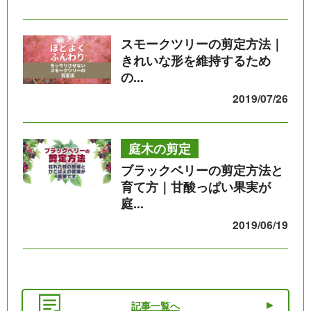
スモークツリーの剪定方法｜
きれいな形を維持するため
の...
2019/07/26
庭木の剪定
ブラックベリーの剪定方法と
育て方｜甘酸っぱい果実が
庭...
2019/06/19
記事一覧へ