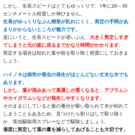
しかし、生長スピードはとてもゆっくりで、1年に20～30
センチメートル程度しか伸びません。
生長がゆっくりなぶん樹形が乱れにくく、剪定の手間があ
まりかからないところが魅力です。
逆にいうと、生長スピードが遅いぶん、
大きく剪定しすぎ
てしまうと元の姿に戻るまでかなり時間がかかります
。
剪定する場合は枯れた葉や枝を取り除く程度にしておきま
しょう。
ハイノキは病気や害虫の発生がほとんどない丈夫な木でも
あります。
しかし、葉が混みあって風通しが悪くなると、アブラムシ
やカイガラムシなどが発生しやすくなります
。
そのままにしていると葉の養分が吸い取られて木が枯れて
しまうこともあるため、見つけたら割りばしで取り除く
か、害虫駆除用スプレーなどで駆除しましょう。
適度に剪定して葉の量を減らしてあげることも大切です。