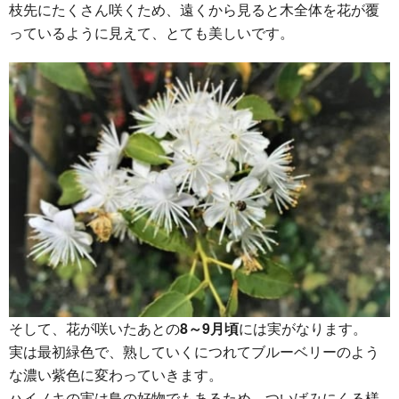
枝先にたくさん咲くため、遠くから見ると木全体を花が覆
っているように見えて、とても美しいです。
そして、花が咲いたあとの
8～9月頃
には実がなります。
実は最初緑色で、熟していくにつれてブルーベリーのよう
な濃い紫色に変わっていきます。
ハイノキの実は鳥の好物でもあるため、ついばみにくる様