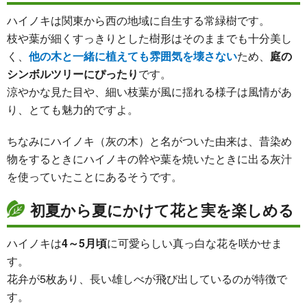
ハイノキは関東から西の地域に自生する常緑樹です。
枝や葉が細くすっきりとした樹形はそのままでも十分美し
く、
他の木と一緒に植えても雰囲気を壊さない
ため、
庭の
シンボルツリーにぴったり
です。
涼やかな見た目や、細い枝葉が風に揺れる様子は風情があ
り、とても魅力的ですよ。
ちなみにハイノキ（灰の木）と名がついた由来は、昔染め
物をするときにハイノキの幹や葉を焼いたときに出る灰汁
を使っていたことにあるそうです。
初夏から夏にかけて花と実を楽しめる
ハイノキは
4～5月頃
に可愛らしい真っ白な花を咲かせま
す。
花弁が5枚あり、長い雄しべが飛び出しているのが特徴で
す。