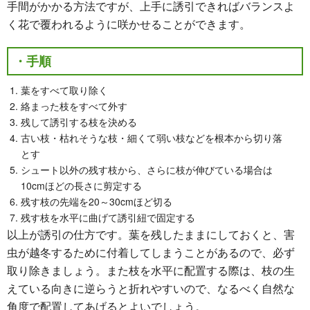
手間がかかる方法ですが、上手に誘引できればバランスよ
く花で覆われるように咲かせることができます。
・手順
葉をすべて取り除く
絡まった枝をすべて外す
残して誘引する枝を決める
古い枝・枯れそうな枝・細くて弱い枝などを根本から切り落
とす
シュート以外の残す枝から、さらに枝が伸びている場合は
10cmほどの長さに剪定する
残す枝の先端を20～30cmほど切る
残す枝を水平に曲げて誘引紐で固定する
以上が誘引の仕方です。葉を残したままにしておくと、害
虫が越冬するために付着してしまうことがあるので、必ず
取り除きましょう。また枝を水平に配置する際は、枝の生
えている向きに逆らうと折れやすいので、なるべく自然な
角度で配置してあげるとよいでしょう。