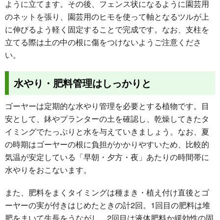
ように立てます。その後、フェンス状になるように園芸用
のネットを張り、園芸用のヒモを使って軸となるツルが上
に伸びるよう軽く固定することで完成です。なお、支柱を
立てる際は土の中の根に傷をつけないようご注意くださ
い。
水やり・肥料管理はしっかりと
ゴーヤーは定期的な水やり管理を必要とする植物です。目
安として、鉢やプランターの土を確認し、乾燥してきたタ
イミングでたっぷりと水を与えていきましょう。なお、夏
の時期はゴーヤーの根に負担がかかりやすいため、比較的
気温が安定している「早朝・夕方・夜」あたりの時間帯に
水やりをおこないます。
また、肥料をまくタイミングは種まき・植え付け直後とゴ
ーヤーの実が付きはじめたときの計2回。1回目の肥料は堆
肥をまいて生長をうながし、2回目は液体肥料か緩効性の固