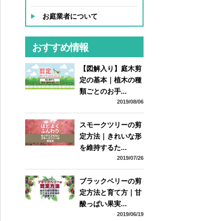
お庭業者について
おすすめ情報
【図解入り】庭木剪
定の基本｜植木の種
類ごとのお手...
2019/08/06
スモークツリーの剪
定方法｜きれいな形
を維持するた...
2019/07/26
ブラックベリーの剪
定方法と育て方｜甘
酸っぱい果実...
2019/06/19