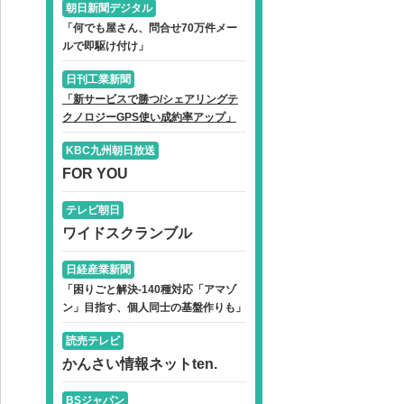
朝日新聞デジタル
「何でも屋さん、問合せ70万件メー
ルで即駆け付け」
日刊工業新聞
「新サービスで勝つ/シェアリングテ
クノロジーGPS使い成約率アップ」
KBC九州朝日放送
FOR YOU
テレビ朝日
ワイドスクランブル
日経産業新聞
「困りごと解決-140種対応「アマゾ
ン」目指す、個人同士の基盤作りも」
読売テレビ
かんさい情報ネットten.
BSジャパン