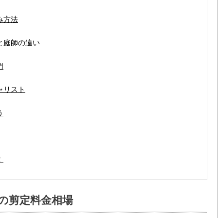
み方法
と庭師の違い
門
ャリスト
う
！
の剪定料金相場