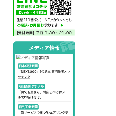
メディア情報
日本経済新聞
「NEXT1000」5位選出 専門業者とマ
ッチング
朝日新聞デジタル
「何でも屋さん、問合せ70万件メー
ルで即駆け付け」
日刊工業新聞
「新サービスで勝つ/シェアリングテ