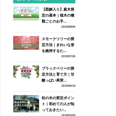
【図解入り】庭木剪
定の基本｜植木の種
類ごとのお手...
2019/08/06
スモークツリーの剪
定方法｜きれいな形
を維持するた...
2019/07/26
ブラックベリーの剪
定方法と育て方｜甘
酸っぱい果実...
2019/06/19
松の木の剪定ポイン
ト｜初めての人が知
っておきたい...
2018/03/05