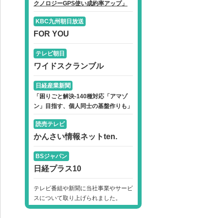
クノロジーGPS使い成約率アップ」
KBC九州朝日放送
FOR YOU
テレビ朝日
ワイドスクランブル
日経産業新聞
「困りごと解決-140種対応「アマゾ
ン」目指す、個人同士の基盤作りも」
読売テレビ
かんさい情報ネットten.
BSジャパン
日経プラス10
テレビ番組や新聞に当社事業やサービ
スについて取り上げられました。