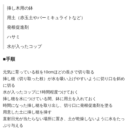
挿し木用の鉢
用土（赤玉土やバーミキュライトなど）
発根促進剤
ハサミ
水が入ったコップ
■手順
元気に育っている枝を10cmほどの長さで切り取る
挿し穂（切り取った枝）が水を吸い上げやすいように切り口を斜め
に切る
水が入ったコップに1時間程度つけておく
挿し穂を水につけている間、鉢に用土を入れておく
時間になった挿し穂を取り出し、切り口に発根促進剤を塗る
用意した土に挿し穂を挿す
直射日光が当たらない場所に置き、土が乾燥しないように水をたっ
ぷり与える