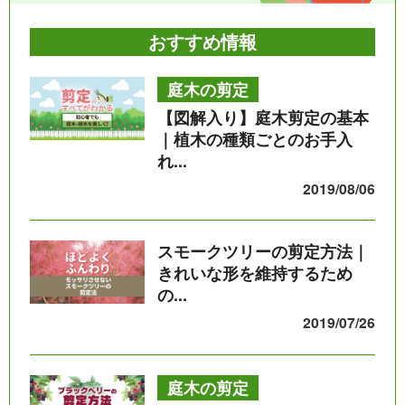
おすすめ情報
庭木の剪定
【図解入り】庭木剪定の基本
｜植木の種類ごとのお手入
れ...
2019/08/06
スモークツリーの剪定方法｜
きれいな形を維持するため
の...
2019/07/26
庭木の剪定