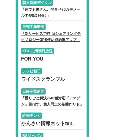
朝日新聞デジタル
「何でも屋さん、問合せ70万件メー
ルで即駆け付け」
日刊工業新聞
「新サービスで勝つ/シェアリングテ
クノロジーGPS使い成約率アップ」
KBC九州朝日放送
FOR YOU
テレビ朝日
ワイドスクランブル
日経産業新聞
「困りごと解決-140種対応「アマゾ
ン」目指す、個人同士の基盤作りも」
読売テレビ
かんさい情報ネットten.
BSジャパン