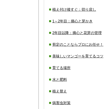
植え付け後すぐ：切り戻し
1～2年目：摘心と芽かき
2年目以降：摘心と花芽の管理
剪定のことならプロにお任せ！
美味しいマンゴーを育てるコツ
育てる場所
水と肥料
植え替え
病害虫対策