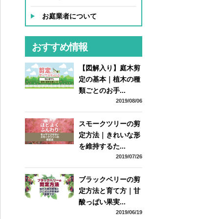
お庭業者について
おすすめ情報
【図解入り】庭木剪
定の基本｜植木の種
類ごとのお手...
2019/08/06
スモークツリーの剪
定方法｜きれいな形
を維持するた...
2019/07/26
ブラックベリーの剪
定方法と育て方｜甘
酸っぱい果実...
2019/06/19