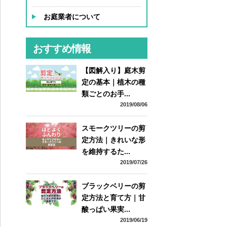
お庭業者について
おすすめ情報
【図解入り】庭木剪
定の基本｜植木の種
類ごとのお手...
2019/08/06
スモークツリーの剪
定方法｜きれいな形
を維持するた...
2019/07/26
ブラックベリーの剪
定方法と育て方｜甘
酸っぱい果実...
2019/06/19