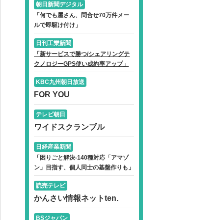
朝日新聞デジタル
「何でも屋さん、問合せ70万件メー
ルで即駆け付け」
日刊工業新聞
「新サービスで勝つ/シェアリングテ
クノロジーGPS使い成約率アップ」
KBC九州朝日放送
FOR YOU
テレビ朝日
ワイドスクランブル
日経産業新聞
「困りごと解決-140種対応「アマゾ
ン」目指す、個人同士の基盤作りも」
読売テレビ
かんさい情報ネットten.
BSジャパン