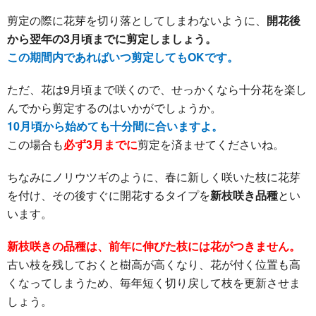
剪定の際に花芽を切り落としてしまわないように、
開花後
から翌年の3月頃までに剪定しましょう。
この期間内であればいつ剪定してもOKです。
ただ、花は9月頃まで咲くので、せっかくなら十分花を楽し
んでから剪定するのはいかがでしょうか。
10月頃から始めても十分間に合いますよ。
この場合も
必ず3月までに
剪定を済ませてくださいね。
ちなみにノリウツギのように、春に新しく咲いた枝に花芽
を付け、その後すぐに開花するタイプを
新枝咲き品種
とい
います。
新枝咲きの品種は、前年に伸びた枝には花がつきません。
古い枝を残しておくと樹高が高くなり、花が付く位置も高
くなってしまうため、毎年短く切り戻して枝を更新させま
しょう。