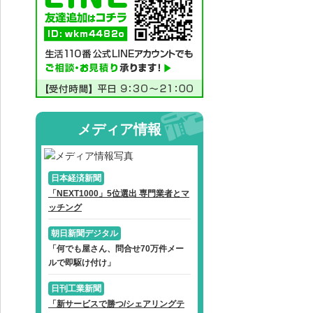
メディア情報
日本経済新聞
「NEXT1000」5位選出 専門業者とマ
ッチング
朝日新聞デジタル
「何でも屋さん、問合せ70万件メー
ルで即駆け付け」
日刊工業新聞
「新サービスで勝つ/シェアリングテ