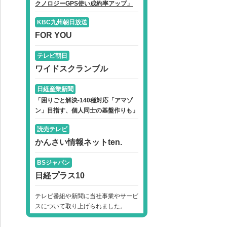
クノロジーGPS使い成約率アップ」
KBC九州朝日放送
FOR YOU
テレビ朝日
ワイドスクランブル
日経産業新聞
「困りごと解決-140種対応「アマゾ
ン」目指す、個人同士の基盤作りも」
読売テレビ
かんさい情報ネットten.
BSジャパン
日経プラス10
テレビ番組や新聞に当社事業やサービ
スについて取り上げられました。