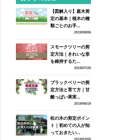
【図解入り】庭木剪
定の基本｜植木の種
類ごとのお手...
2019/08/06
スモークツリーの剪
定方法｜きれいな形
を維持するた...
2019/07/26
ブラックベリーの剪
定方法と育て方｜甘
酸っぱい果実...
2019/06/19
松の木の剪定ポイン
ト｜初めての人が知
っておきたい...
2018/03/05