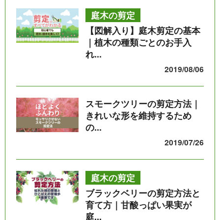
庭木の剪定
【図解入り】庭木剪定の基本
｜植木の種類ごとのお手入
れ...
2019/08/06
スモークツリーの剪定方法｜
きれいな形を維持するため
の...
2019/07/26
庭木の剪定
ブラックベリーの剪定方法と
育て方｜甘酸っぱい果実が
庭...