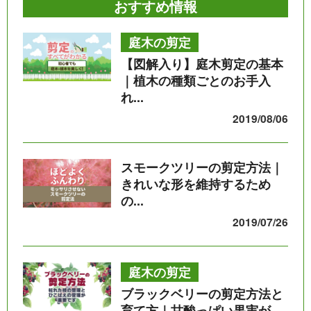
おすすめ情報
庭木の剪定
【図解入り】庭木剪定の基本
｜植木の種類ごとのお手入
れ...
2019/08/06
スモークツリーの剪定方法｜
きれいな形を維持するため
の...
2019/07/26
庭木の剪定
ブラックベリーの剪定方法と
育て方｜甘酸っぱい果実が