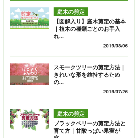
庭木の剪定
【図解入り】庭木剪定の基本
｜植木の種類ごとのお手入
れ...
2019/08/06
スモークツリーの剪定方法｜
きれいな形を維持するため
の...
2019/07/26
庭木の剪定
ブラックベリーの剪定方法と
育て方｜甘酸っぱい果実が
庭...