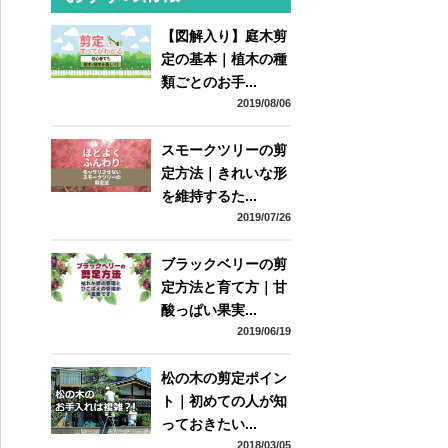
【図解入り】庭木剪
定の基本｜植木の種
類ごとのお手...
2019/08/06
スモークツリーの剪
定方法｜きれいな形
を維持するた...
2019/07/26
ブラックベリーの剪
定方法と育て方｜甘
酸っぱい果実...
2019/06/19
松の木の剪定ポイン
ト｜初めての人が知
っておきたい...
2018/03/05