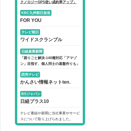
クノロジーGPS使い成約率アップ」
KBC九州朝日放送
FOR YOU
テレビ朝日
ワイドスクランブル
日経産業新聞
「困りごと解決-140種対応「アマゾ
ン」目指す、個人同士の基盤作りも」
読売テレビ
かんさい情報ネットten.
BSジャパン
日経プラス10
テレビ番組や新聞に当社事業やサービ
スについて取り上げられました。