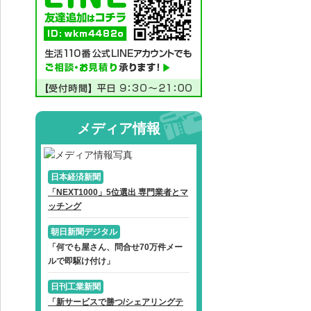
メディア情報
日本経済新聞
「NEXT1000」5位選出 専門業者とマ
ッチング
朝日新聞デジタル
「何でも屋さん、問合せ70万件メー
ルで即駆け付け」
日刊工業新聞
「新サービスで勝つ/シェアリングテ