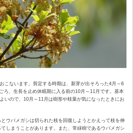
回おこないます。剪定する時期は、新芽が出そろった4月～6
ごろ、生長を止め休眠期に入る前の10月～11月です。基本
ばよいので、10月～11月は樹形や枝葉が気になったときにお
るとウバメガシは切られた枝を回復しようとかえって枝を伸
ってしまうことがあります。また、常緑樹であるウバメガシ