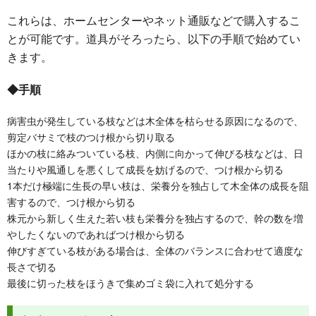
これらは、ホームセンターやネット通販などで購入するこ
とが可能です。道具がそろったら、以下の手順で始めてい
きます。
◆手順
病害虫が発生している枝などは木全体を枯らせる原因になるので、
剪定バサミで枝のつけ根から切り取る
ほかの枝に絡みついている枝、内側に向かって伸びる枝などは、日
当たりや風通しを悪くして成長を妨げるので、つけ根から切る
1本だけ極端に生長の早い枝は、栄養分を独占して木全体の成長を阻
害するので、つけ根から切る
株元から新しく生えた若い枝も栄養分を独占するので、幹の数を増
やしたくないのであればつけ根から切る
伸びすぎている枝がある場合は、全体のバランスに合わせて適度な
長さで切る
最後に切った枝をほうきで集めゴミ袋に入れて処分する