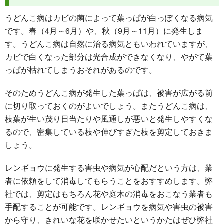
うどんこ病はカビの菌によって葉っぱが白っぽくなる病気
です。春（4月～6月）や、秋（9月～11月）に発生しま
す。うどんこ病は自然に治る病気ともいわれていますが、
カビで白くなった部分は光合成ができなくなり、やがて葉
っぱが枯れてしまうおそれがあるのです。
そのためうどんこ病が発生した葉っぱは、被害が広がる前
に切り取っておくのがよいでしょう。またうどんこ病は、
枝葉が生い茂り日当たりや風通しが悪いと発生しやすくな
るので、密集している枝や伸びすぎた枝を剪定しておきま
しょう。
レンギョウに発生する害虫や病気が心配だという方は、業
者に依頼をして消毒してもらうことをおすすめします。弊
社では、剪定はもちろん花や庭木の消毒をおこなう業者も
手配することが可能です。レンギョウを病気や害虫の被害
から守り、きれいな花を咲かせたいというかたはぜひ弊社