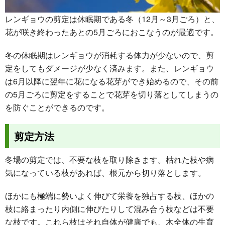
レンギョウの剪定は休眠期である冬（12月～3月ごろ）と、
花が咲き終わったあとの5月ごろにおこなうのが最適です。
冬の休眠期はレンギョウが消耗する体力が少ないので、剪
定をしてもダメージが少なく済みます。また、レンギョウ
は6月以降に翌年に花になる花芽ができ始めるので、その前
の5月ごろに剪定をすることで花芽を切り落としてしまうの
を防ぐことができるのです。
剪定方法
冬場の剪定では、不要な枝を取り除きます。枯れた枝や病
気になっている枝があれば、根元から切り落とします。
ほかにも極端に勢いよく伸びて栄養を独占する枝、ほかの
枝に絡まったり内側に伸びたりして混み合う枝などは不要
な枝です。これら枝はそれ自体が健康でも、木全体の生育